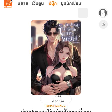
ข้ามไปยังเนื้อหาหลัก
นิยาย
เว็บตูน
อีบุ๊ก
มุมนักเขียน
โหลด
ท่าน
ตัวอย่าง
ประธาน
รักหวานแหวว
ใช้