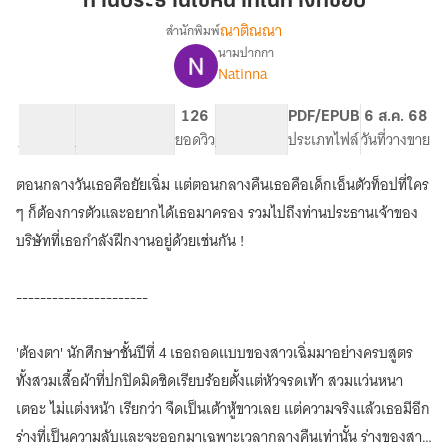
ท่านประธานใช้หน้าที่ในทางที่ชอบ
หน้าที่
ณาติณณา
สำนักพิมพ์
ใน
นามปากกา
เรื่อง
ทาง
Natinna
ท่าน
ที่
ประธาน
ชอบ
ใช้
21.63K
115
126
PG ทั่วไป
PDF/EPUB
6 ส.ค. 68
หน้าที่
จำนวนคำ
จำนวนหน้า (A5)
ยอดวิว
ระดับเนื้อหา
ประเภทไฟล์
วันที่วางขาย
ใน
ทาง
ตอนกลางวันเธอคือยัยเฉิ่ม แต่ตอนกลางคืนเธอคือเด็กเอ็นตัวท็อปที่ใคร
ที่
ๆ ก็ต้องการตัวและอยากได้เธอมาครอง รวมไปถึงท่านประธานเจ้าของ
ชอบ
บริษัทที่เธอกำลังฝึกงานอยู่ด้วยเช่นกัน !
----------------------
'ต้องตา' นักศึกษาชั้นปีที่ 4 เธอถอดแบบของสาวเฉิ่มมาอย่างครบสูตร
ทั้งสวมเสื้อผ้าที่ปกปิดมิดชิดเรียบร้อยตั้งแต่หัวจรดเท้า สวมแว่นหนา
เตอะ ไม่แต่งหน้า เรียกว่า จืดเป็นเต้าหู้ขาวเลย แต่ความจริงแล้วเธอมีอีก
ร่างที่เป็นความลับและจะออกมาเฉพาะเวลากลางคืนเท่านั้น ร่างของสาว