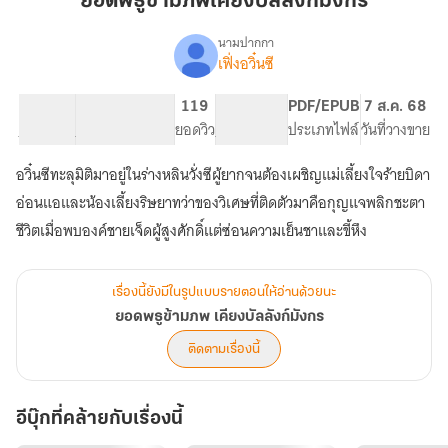
ยอดพธูข้ามภพเคียงบัลลังก์มังกร
ภพ
เคียง
นามปากกา
เฟิ่งอวิ๋นซี
เรื่อง
บัลลังก์
ยอด
มังกร
พธู
88.72K
656
119
PG ทั่วไป
PDF/EPUB
7 ส.ค. 68
ข้าม
จำนวนคำ
จำนวนหน้า (A5)
ยอดวิว
ระดับเนื้อหา
ประเภทไฟล์
วันที่วางขาย
ภพ
เคียง
อวิ๋นซีทะลุมิติมาอยู่ในร่างหลินวั่งซีผู้ยากจนต้องเผชิญแม่เลี้ยงใจร้ายบิดา
บัลลังก์
มังกร
อ่อนแอและน้องเลี้ยงริษยาทว่าของวิเศษที่ติดตัวมาคือกุญแจพลิกชะตา
ชีวิตเมื่อพบองค์ชายเจ็ดผู้สูงศักดิ์แต่ซ่อนความเย็นชาและขี้หึง
เรื่องนี้ยังมีในรูปแบบรายตอนให้อ่านด้วยนะ
ยอดพธูข้ามภพ เคียงบัลลังก์มังกร
ติดตามเรื่องนี้
อีบุ๊กที่คล้ายกับเรื่องนี้