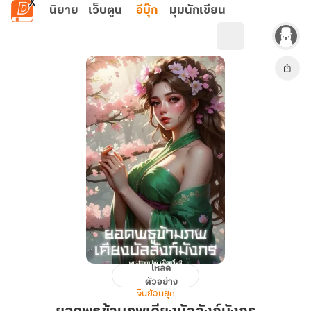
ข้ามไปยังเนื้อหาหลัก
นิยาย
เว็บตูน
อีบุ๊ก
มุมนักเขียน
โหลด
ยอด
ตัวอย่าง
พธู
จีนย้อนยุค
ข้าม