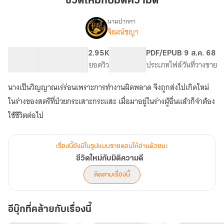
ชีวิตใหม่กับมิติความดี
มิติ
ความ
นามปากกา
จิณณ์ชญา
เรื่อง
ดี
ชีวิต
ใหม่
101.72K
462
2.95K
PG ทั่วไป
PDF/EPUB
9 ส.ค. 68
กับ
จำนวนคำ
จำนวนหน้า (A5)
ยอดวิว
ระดับเนื้อหา
ประเภทไฟล์
วันที่วางขาย
มิติ
ความ
นางเป็นวิญญาณเร่ร่อนเพราะการทำงานผิดพลาด จึงถูกส่งไปเกิดใหม่
ดี
ในร่างของสตรีที่ป่วยกระเสาะกระแสะ เมื่อมาอยู่ในร่างผู้อื่นแล้วก็จำต้อง
ใช้ชีวิตต่อไป
เรื่องนี้ยังมีในรูปแบบรายตอนให้อ่านด้วยนะ
ชีวิตใหม่กับมิติความดี
ติดตามเรื่องนี้
อีบุ๊กที่คล้ายกับเรื่องนี้