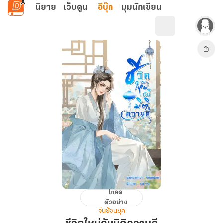
ข้ามไปยังเนื้อหาหลัก
นิยาย
เว็บตูน
อีบุ๊ก
มุมนักเขียน
โหลด
ชีวิต
ตัวอย่าง
ใหม่
จีนย้อนยุค
กับ