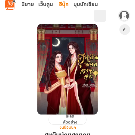
ข้ามไปยังเนื้อหาหลัก
นิยาย
เว็บตูน
อีบุ๊ก
มุมนักเขียน
โหลด
ฮู
ตัวอย่าง
หยิน
จีนย้อนยุค
น้อย