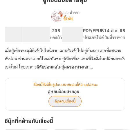
ฮูหยินน้อยสายลุย
สาย
ลุย
นามปากกา
อี๋เฟย
เรื่อง
ฮู
หยิน
89.13K
453
238
PG ทั่วไป
PDF/EPUB
14 ส.ค. 68
น้อย
จำนวนคำ
จำนวนหน้า (A5)
ยอดวิว
ระดับเนื้อหา
ประเภทไฟล์
วันที่วางขาย
สาย
ลุย
เมื่อกู้เจียวทะลุมิติเข้าไปในนิยาย แถมยังเข้าไปอยู่ร่างนางเอกที่แสนจะ
หัวอ่อน ส่วนพระเอกก็โคตรบัดซบ กู้เจียวที่มาแทนที่จึงตั้งใจเปลี่ยนบทตัว
เองใหม่ โดยเฉพาะนิสัยอ่อนแอไม่สู้คนของนางเอก...
เรื่องนี้ยังมีในรูปแบบรายตอนให้อ่านด้วยนะ
ฮูหยินน้อยสายลุย
ติดตามเรื่องนี้
อีบุ๊กที่คล้ายกับเรื่องนี้