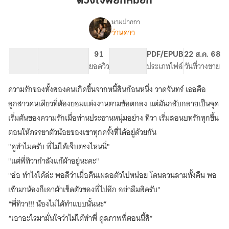
ดวงใจพยักหมอก
นามปากกา
ว่านดาว
เรื่อง
ดวงใจ
พยัก
65.7K
268
91
PG ทั่วไป
PDF/EPUB
22 ส.ค. 68
หมอก
จำนวนคำ
จำนวนหน้า (A5)
ยอดวิว
ระดับเนื้อหา
ประเภทไฟล์
วันที่วางขาย
ความรักของทั้งสองคนเกิดขึ้นจากหนี้สินก้อนหนึ่ง วาดจันทร์ เธอคือ
ลูกสาวคนเดียวที่ต้องยอมแต่งงานตามข้อตกลง แต่มันกลับกลายเป็นจุด
เริ่มต้นของความรักเมื่อท่านประธานหนุ่มอย่าง ทิวา เริ่มสอนบทรักทุกขึ้น
ตอนให้ภรรยาตัวน้อยของเขาทุกครั้งที่ได้อยู่ด้วยกัน
"ดูทำไมครับ พี่ไม่ได้เจ็บตรงไหนนี่"
"แต่พี่ทิวากำลังแก้ผ้าอยู่นะคะ"
"อ๋อ ทำไงได้ล่ะ พอดีว่าเมื่อคืนเผลอตัวไปหน่อย โดนลวนลามทั้งคืน พอ
เช้ามาน้องก็เอาผ้าเช็ดตัวของพี่ไปอีก อย่าลืมสิครับ"
“พี่ทิวา!!! น้องไม่ได้ทำแบบนั้นนะ”