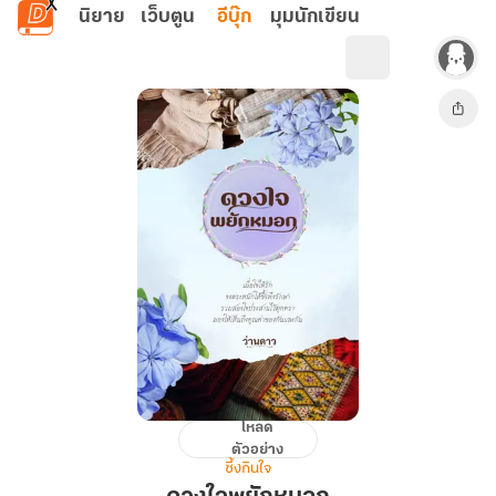
ข้ามไปยังเนื้อหาหลัก
นิยาย
เว็บตูน
อีบุ๊ก
มุมนักเขียน
โหลด
ดวงใจ
ตัวอย่าง
พยัก
ซึ้งกินใจ
หมอก