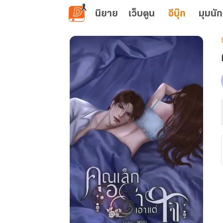
ข้ามไปยังเนื้อหาหลัก
นิยาย
เว็บตูน
อีบุ๊ก
มุมนัก
เ