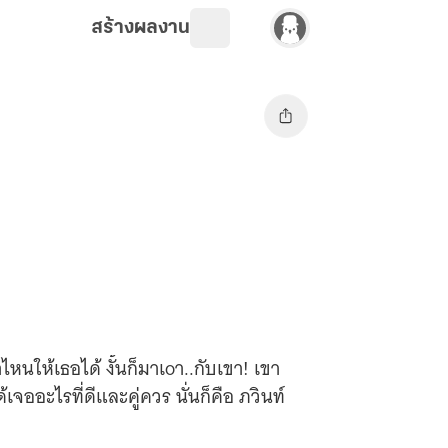
สร้างผลงาน
หนให้เธอได้ งั้นก็มาเoา..กับเขา! เขา
อะไรที่ดีและคู่ควร นั่นก็คือ ภวินท์