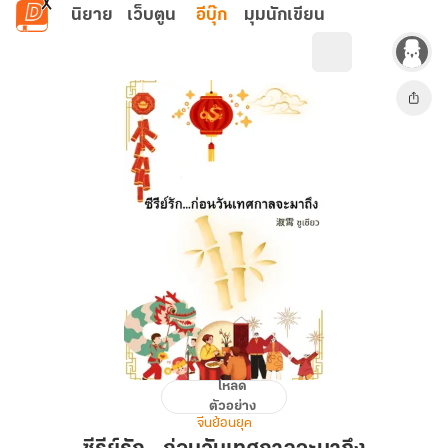
ข้ามไปยังเนื้อหาหลัก
นิยาย
เว็บตูน
อีบุ๊ก
มุมนักเขียน
โหลด
ซี
ตัวอย่าง
รีย์
จีนย้อนยุค
รัก...ก่อน