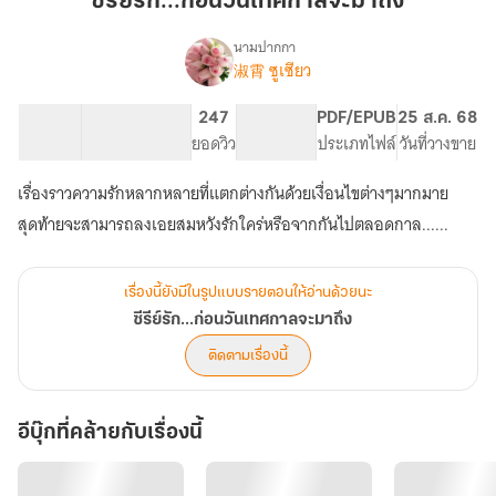
ซีรีย์รัก...ก่อนวันเทศกาลจะมาถึง
วัน
เทศกาล
นามปากกา
淑霄 ซูเซียว
เรื่อง
จะ
ซี
มา
รีย์
31.05K
130
247
PG ทั่วไป
PDF/EPUB
25 ส.ค. 68
ถึง
รัก...ก่อน
จำนวนคำ
จำนวนหน้า (A5)
ยอดวิว
ระดับเนื้อหา
ประเภทไฟล์
วันที่วางขาย
วัน
เทศกาล
เรื่องราวความรักหลากหลายที่แตกต่างกันด้วยเงื่อนไขต่างๆมากมาย
จะ
มา
สุดท้ายจะสามารถลงเอยสมหวังรักใคร่หรือจากกันไปตลอดกาล......
ถึง
เรื่องนี้ยังมีในรูปแบบรายตอนให้อ่านด้วยนะ
ซีรีย์รัก...ก่อนวันเทศกาลจะมาถึง
ติดตามเรื่องนี้
อีบุ๊กที่คล้ายกับเรื่องนี้