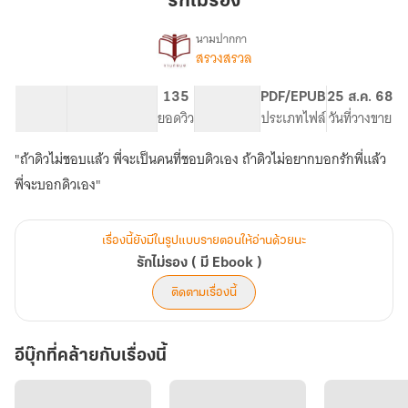
รักไม่รอง
นามปากกา
สรวงสรวล
เรื่อง
รัก
ไม่
83.28K
377
135
PG ทั่วไป
PDF/EPUB
25 ส.ค. 68
รอง
จำนวนคำ
จำนวนหน้า (A5)
ยอดวิว
ระดับเนื้อหา
ประเภทไฟล์
วันที่วางขาย
(
มี
"ถ้าดิวไม่ชอบแล้ว พี่จะเป็นคนที่ชอบดิวเอง ถ้าดิวไม่อยากบอกรักพี่แล้ว
Ebook
)
พี่จะบอกดิวเอง"
เรื่องนี้ยังมีในรูปแบบรายตอนให้อ่านด้วยนะ
รักไม่รอง ( มี Ebook )
ติดตามเรื่องนี้
อีบุ๊กที่คล้ายกับเรื่องนี้