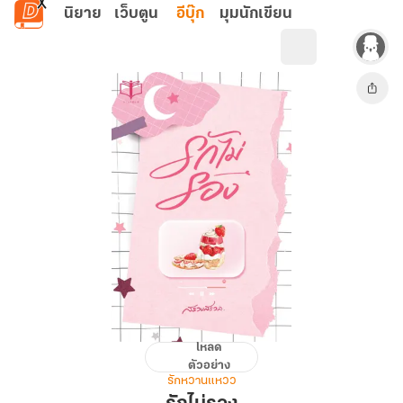
ข้ามไปยังเนื้อหาหลัก
นิยาย
เว็บตูน
อีบุ๊ก
มุมนักเขียน
โหลด
รัก
ตัวอย่าง
ไม่
รักหวานแหวว
รอง