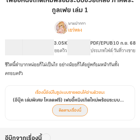
เฟยอี้หนิงเกิดใหม่พร้อมระบบช่วยเหลือ ภาคตระ
เกิด
กูลเฟย เล่ม 1
ใหม่
พร้อม
นามปากกา
ระบบ
เยว่หลง
(อี
เรื่อง
ช่วย
บุ๊ค
เล่ม
เหลือ
48.58K
289
3.05K
PG ทั่วไป
PDF/EPUB
10 ก.ย. 68
พิเศษ
จำนวนคำ
จำนวนหน้า (A5)
ภาค
ยอดวิว
ระดับเนื้อหา
ประเภทไฟล์
วันที่วางขาย
โหลด
ตระ
ฟรี)
ชีวิตนี้ลำบากหน่อยก็ไม่เป็นไร อย่างน้อยก็ได้อยู่พร้อมหน้ากันทั้ง
กูล
เฟ
เฟย
ครอบครัว
ยอี้
หนิง
เล่ม
เกิด
1
ใหม่
เรื่องนี้ยังมีในรูปแบบรายตอนให้อ่านด้วยนะ
พร้อม
(อีบุ๊ค เล่มพิเศษ โหลดฟรี) เฟยอี้หนิงเกิดใหม่พร้อมระบบช่วยเหลือ
ระบบ
ช่วย
ติดตามเรื่องนี้
เหลือ
อีบุ๊กจากเรื่องนี้