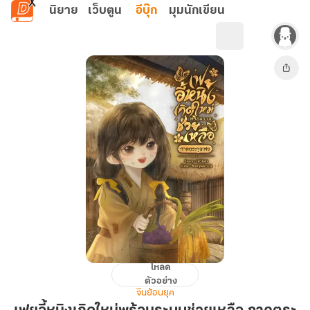
ข้ามไปยังเนื้อหาหลัก
นิยาย
เว็บตูน
อีบุ๊ก
มุมนักเขียน
โหลด
เฟ
ตัวอย่าง
ยอี้
จีนย้อนยุค
หนิง