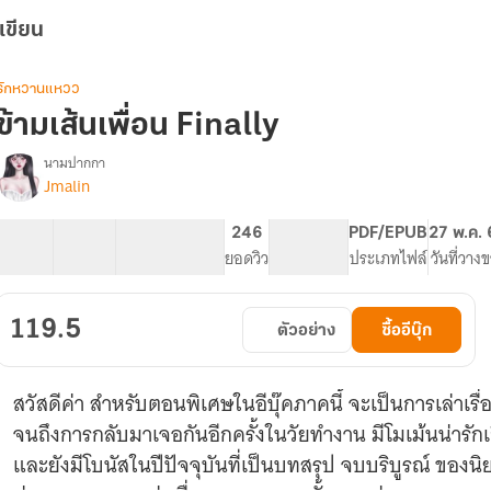
เขียน
รักหวานแหวว
ข้ามเส้นเพื่อน Finally
นามปากกา
Jmalin
รื่อง
ข้าม
เส้น
35 ตอน
61.81K
195
246
PG ทั่วไป
PDF/EPUB
27 พ.ค.
เพื่อน
สารบัญ
จำนวนคำ
จำนวนหน้า (A5)
ยอดวิว
ระดับเนื้อหา
ประเภทไฟล์
วันที่วาง
Finally
119.5
ตัวอย่าง
ซื้ออีบุ๊ก
สวัสดีค่า สำหรับตอนพิเศษในอีบุ๊คภาคนี้ จะเป็นการเล่าเรื
จนถึงการกลับมาเจอกันอีกครั้งในวัยทำงาน มีโมเม้นน่ารัก
และยังมีโบนัสในปีปัจจุบันที่เป็นบทสรุป จบบริบูรณ์ ของนิยา