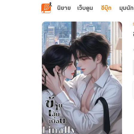
ข้ามไปยังเนื้อหาหลัก
นิยาย
เว็บตูน
อีบุ๊ก
มุมนัก
เ