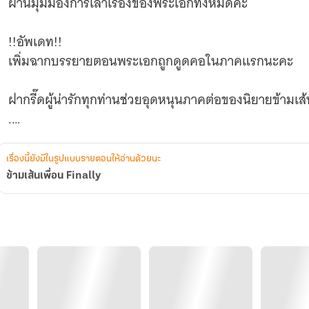
ผ่านมุมมองการเล่าเรื่องของพระเอกทั้งหมดค่ะ
!!อัพเดท!!
เพิ่มฉากบรรยายตอนพระเอกถูกดูดคอในภาคแรกนะคะ
ฝากรี๊ดผู้น่ารักทุกท่านช่วยอุดหนุนภาคต่อของนิยายข้ามเส้
.
.
.
เรื่องนี้ยังมีในรูปแบบรายตอนให้อ่านด้วยนะ
.
ข้ามเส้นเพื่อน Finally
.
คำโปรยในตอนพิเศษของอีบุ๊ค
คุณเคยรู้สึกอยากทิ้งตัวลงไปนอนตายบนพื้นแบบไม่ต้องลุก
ใช่...ผมเป็นแบบนั้น ตอนกลับถึงห้องคืนนั้นแหละ