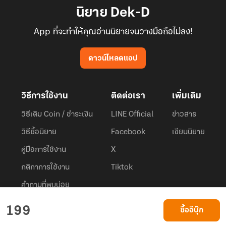
นิยาย Dek-D
App ที่จะทำให้คุณอ่านนิยายจนวางมือถือไม่ลง!
ดาวน์โหลดแอป
วิธีการใช้งาน
ติดต่อเรา
เพิ่มเติม
วิธีเติม Coin / ชำระเงิน
LINE Official
ข่าวสาร
วิธีซื้อนิยาย
Facebook
เขียนนิยาย
คู่มือการใช้งาน
X
กติกาการใช้งาน
Tiktok
คำถามที่พบบ่อย
Dek-D.com ใช้คุกกี้เพื่อพัฒนาประสบการณ์ของ ผู้ใช้ให้ดียิ่งขึ้น
199
ซื้ออีบุ๊ก
ยอมรับ
เรียนรู้เพิ่มเติมที่นี่
© 2026
Dek-D Interactive Co.,Ltd.
All rights reserved. |
Privacy Policy