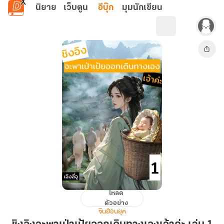
ข้ามไปยังเนื้อหาหลัก
นิยาย
เว็บตูน
อีบุ๊ก
มุมนักเขียน
โหลด
ชิง
ตัวอย่าง
อิง
จีนย้อนยุค
จะ