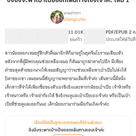
ชิงอิงจะพาเป่าเป้ยออกเดินทางเองเจ้าค่ะ เล่ม 1
พา
เป่า
นามปากกา
ChengLizhu
เรื่อง
เป้
ชิง
ยอ
อิง
42 ตอน
91.39K
266
11.01K
PG ทั่วไป
PDF/EPUB
2 ก
อก
จะ
สารบัญ
จำนวนคำ
จำนวนหน้า (A5)
ยอดวิว
ระดับเนื้อหา
ประเภทไฟล์
วันท
เดิน
พา
เป่า
ทาง
สาวน้อยดอกเหมยรู้สึกตัวตื่นมาอีกทีก็มาอยู่ในยุคจีนโบราณเสียแล้ว
เป้
เอง
ยอ
หลังจากที่ผู้มีพระคุณช่วยเหลือเหมย ก็ดันมาถูกฆ่าตายไปอีก มีเพียง
เจ้าค่ะ
อก
คำขอสุดท้ายของนางให้เหมยสัญญาว่าจะช่วยเหลือพาเป่าเป้ยไปส่งให้
เล่ม
เดิน
1
บิดาของเขา เหมยคนนี้สัญญาจะพยายามเต็มที่เจ้าค่ะ เส้นทางนี้มีหนึ่ง
ทาง
เอง
เด็กสาวที่จำได้เพียงชื่อของตัวเองชิงอิงและทารกน้อยเป่าเป้ย เจ้าหิวหรือ
เจ้าค่ะ
เจ้าหนาวหรือ เจ้าอย่าร้องไห้ ชิงอิงจะดูแลเป่าเป้ยเองเจ้าค่ะ หรือเป็นเป่า
เป้ยที่ช่วยดูแลเธอกันนะ เด็กน้อยเรามาร่วมมือกันเถิดเจ้าค่ะ
เรื่องนี้ยังมีในรูปแบบรายตอนให้อ่านด้วยนะ
ชิงอิงจะพาเป่าเป้ยออกเดินทางเองเจ้าค่ะ