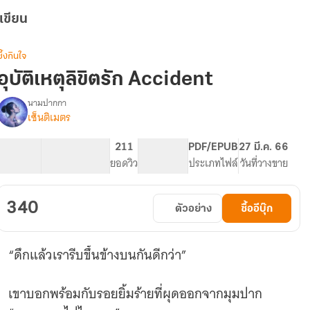
เขียน
ซึ้งกินใจ
อุบัติเหตุลิขิตรัก Accident
นามปากกา
เซ็นติเมตร
รื่อง
อุบัติเหตุ
ลิขิต
105.93K
602
211
PG ทั่วไป
PDF/EPUB
27 มี.ค. 66
รัก
จำนวนคำ
จำนวนหน้า (A5)
ยอดวิว
ระดับเนื้อหา
ประเภทไฟล์
วันที่วางขาย
Accident
340
ตัวอย่าง
ซื้ออีบุ๊ก
“ดึกแล้วเรารีบขึ้นข้างบนกันดีกว่า”
เขาบอกพร้อมกับรอยยิ้มร้ายที่ผุดออกจากมุมปาก