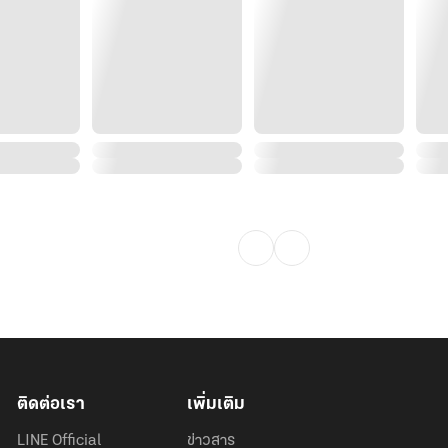
องเหล่าสาวๆ แต่เขากับสนใจเพียงแต่
เข้ามาป่วนจนชีวิตของเขาเปลี่ยนไป
สนใจ
สาวที่ตกหลุมรักตั้งแต่พบเธอครั้งแรก
ของเรื่องราวมากมายที่ทำให้ทั้งสองคน
ติดต่อเรา
เพิ่มเติม
LINE Official
ข่าวสาร