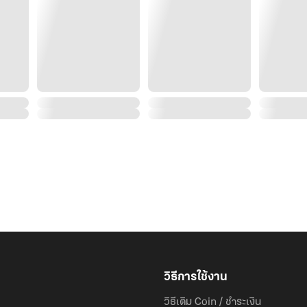
เมื่อนักธุรกิจหนุ่มหล่อ รวย ทำงานเก่ง ใช้ชีวิตโดดเดี่ยว กับมรดกมหาศาลที่พ่อแม่ทิ้งไว้ให้
ความเพียบพร้อมทั้งหน้าตาและฐานะทำให้เป็นที่หมายตาข
งาน งาน และงาน เท่านั้น
จนได้มาพบกับเธอ... สาวน้อยขี้อ้อนที่มาพร้อมความสดใส 
ด้วยความเป็นคนหัวขบถนิดๆไม่ยอมใครยิ่งทำให้เธอดูน่า
ชีวิตของเธอกำลังตกอยู่ในอันตราย เขาจึงต้องปกป้อง หญิง
ถึงการพบกันจะไม่ได้สวยงามนัก แต่นั่นกับเป็นจุดเริ่มต้น
ได้มารักกัน
วิธีการใช้งาน
วิธีเติม Coin / ชำระเงิน