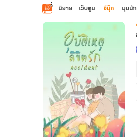
ข้ามไปยังเนื้อหาหลัก
นิยาย
เว็บตูน
อีบุ๊ก
มุมนัก
เ