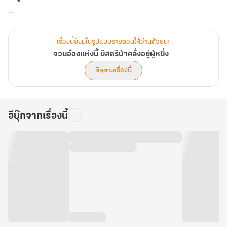
นางตั้งมั่นว่าจะต้องหาวิธีกลับโลกเดิมให้ได้โดยเร็วที่สุด ทว่ากลับถูกกล
อุบายลึกล้ำล่อลวงให้ตกเข้าสู่วังวนของการแต่งงาน เจ้าบ่าวของนางคือ
เรื่องนี้ยังมีในรูปแบบรายตอนให้อ่านด้วยนะ
ท่านอ๋องผู้สำเร็จราชการ เขาโดดเด่นโด่งดังในเรื่องของความโหดเหี้ยม
จวนอ๋องแห่งนี้ มีสตรีบ้าคลั่งอยู่ผู้หนึ่ง
ติดตามเรื่องนี้
นอกจากนี้นางยังถูกรังแก ดูหมิ่น เหยียดหยามสารพัดจากเหล่าญาติขี้
อิจฉา หึ! นางไม่รู้หรอกว่าคุณหนูใหญ่คนเดิมจะมีวิธีรับมือกับเรื่อง
ทั้งหมดนี้อย่างไร แต่สำหรับนางแล้ว ฉายา ‘มือสังหารผู้บ้าคลั่ง’ ย่อมไม่
อีบุ๊กจากเรื่องนี้
ได้มาเพราะโชคช่วย! บรรดาคนที่กล้าหาเรื่องนางทั้งหมด ย่อมเท่ากับรน
หาที่ตาย!
มาดูกันว่าท่านอ๋องที่ทั้งเย็นชา หยิ่งผยอง โหดเหี้ยม จะร่วมมือกับชายาผู้
บ้าคลั่งไร้ที่สิ้นสุด เพื่อสร้างความวุ่นวายให้กับโลกนี้ได้อย่างไรบ้าง
อะไรนะ แต่หากต้องการกลับไปยังโลกที่จากมา นางต้องทำความดี ช่วย
เหลือผู้คน เพื่อเก็บคะแนนกับระบบสุดประหลาด แล้วเลื่อนขั้นไปถึง