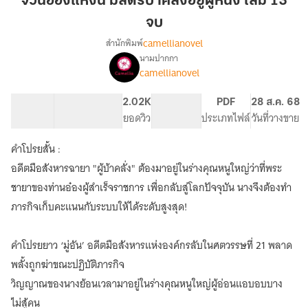
จวนอ๋องแห่งนี้ มีสตรีบ้าคลั่งอยู่ผู้หนึ่ง เล่ม 13
นี้
จบ
มี
camellianovel
สำนักพิมพ์
สตรี
นามปากกา
บ้า
เรื่อง
camellianovel
จวน
คลั่ง
อ๋อง
อยู่
แห่ง
116.44K
659
2.02K
PG ทั่วไป
PDF
28 ส.ค. 68
ผู้
นี้
จำนวนคำ
จำนวนหน้า (A5)
ยอดวิว
ระดับเนื้อหา
ประเภทไฟล์
วันที่วางขาย
หนึ่ง
มี
เล่ม
สตรี
คำโปรยสั้น :
บ้า
13
อดีตมือสังหารฉายา "ผู้บ้าคลั่ง" ต้องมาอยู่ในร่างคุณหนูใหญ่ว่าที่พระ
คลั่ง
จบ
อยู่
ชายาของท่านอ๋องผู้สำเร็จราชการ เพื่อกลับสู่โลกปัจจุบัน นางจึงต้องทำ
ผู้
ภารกิจเก็บคะแนนกับระบบให้ได้ระดับสูงสุด!
หนึ่ง
คำโปรยยาว ‘มู่อัน’ อดีตมือสังหารแห่งองค์กรลับในศตวรรษที่ 21 พลาด
พลั้งถูกฆ่าขณะปฏิบัติภารกิจ
วิญญาณของนางย้อนเวลามาอยู่ในร่างคุณหนูใหญ่ผู้อ่อนแอบอบบาง
ไม่สู้คน