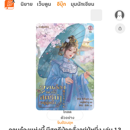
ข้ามไปยังเนื้อหาหลัก
นิยาย
เว็บตูน
อีบุ๊ก
มุมนักเขียน
โหลด
จวน
ตัวอย่าง
อ๋อง
จีนย้อนยุค
แห่ง