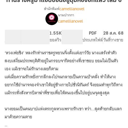
ท่านราชครูมาแอบซ่อนอยู่มุมห้องอีกแล้ว เล่ม 6
แอบ
camellianovel
สำนักพิมพ์
ซ่อน
นามปากกา
เรื่อง
อยู่
camellianovel
ท่าน
มุม
ราชครู
ห้อง
มา
69.62K
426
1.55K
PG ทั่วไป
PDF
28 ส.ค. 68
อีก
แอบ
จำนวนคำ
จำนวนหน้า (A5)
ยอดวิว
ระดับเนื้อหา
ประเภทไฟล์
วันที่วางขาย
ซ่อน
แล้ว
อยู่
‘หวงเฟยชิง’ หลงรักท่านราชครูหยวนจิ่งตั้งแต่เยาว์วัย นางแสร้งทำตัว
เล่ม
มุม
6
สงบเสงี่ยมประพฤติตัวอยู่ในกรอบจารีตอย่างที่เขาชอบ ยอมไม่เป็นตัว
ห้อง
อีก
เอง แม้เขาจะไม่รักนางเลยก็ตาม
แล้ว
แต่เมื่อความรักหยั่งรากลึกลงไปจนกลายเป็นความบ้าคลั่ง ทำให้นาง
อยากใช้อำนาจจองจำเขาให้อยู่ข้างกายไปชั่วนิรันดร์ จึงยอมทำทุกวิถีทาง
แม้กระทั่งสังหารบิดาฆ่าพี่ชายเพื่อให้ตนเองขึ้นไปอยู่บนจุดสูงสุด
นางยอมเป็นคนบาปแห่งตระกูลหวงเพราะรักเขา ทว่า...สุดท้ายกลับแลก
มาด้วยความตาย