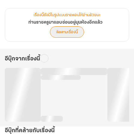
เมื่อได้หวนกลับมาอีกครั้ง…นางมุ่งมั่นจะแก้แค้นทุกผู้คนที่เคยทำร้าย แต่
สำหรับเขา นางมีวิธีพิเศษ...นางจะหยอกเย้า ยั่วยวน ใช้ร่างกายอันงดงาม
เรื่องนี้ยังมีในรูปแบบรายตอนให้อ่านด้วยนะ
นี้ทำให้คนหวงตัวอย่างเขาตกหลุมรัก จะกักขัง กดขี่ ทำทุกวิถีทางให้เขา
ท่านราชครูมาแอบซ่อนอยู่มุมห้องอีกแล้ว
ยอมจำนนอยู่แทบเท้านาง
ติดตามเรื่องนี้
ไม่รัก ไม่แยแส ไม่ยอมพยักหน้ายินยอมให้นางเช่นนั้นหรือ ได้! มาลองดู
กัน ว่าใครจะเป็นฝ่ายพ่ายแพ้ในมือใคร
อีบุ๊กจากเรื่องนี้
อีบุ๊กที่คล้ายกับเรื่องนี้