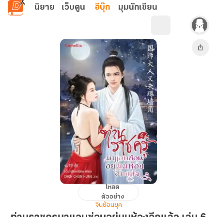
ข้ามไปยังเนื้อหาหลัก
นิยาย
เว็บตูน
อีบุ๊ก
มุมนักเขียน
โหลด
ท่าน
ตัวอย่าง
ราชครู
จีนย้อนยุค
มา