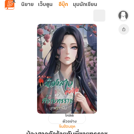
ข้ามไปยังเนื้อหาหลัก
นิยาย
เว็บตูน
อีบุ๊ก
มุมนักเขียน
โหลด
น้อง
ตัวอย่าง
สาว
จีนย้อนยุค
ตัว