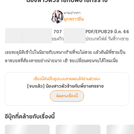
น้องสาวตัวร้ายกับพี่ชายทรราช
ร้าย
กับ
นามปากกา
มุกพราวฝัน
[จบ
พี่
เรื่อง
แล้ว]
ชาย
น้อง
44.6K
331
707
PG ทั่วไป
PDF/EPUB
29 มี.ค. 66
ทรราช
สาว
จำนวนคำ
จำนวนหน้า (A5)
ยอดวิว
ระดับเนื้อหา
ประเภทไฟล์
วันที่วางขาย
ตัว
ร้าย
เธอทะลุมิติเข้าไปในนิยายรับบทนางร้ายที่จบไม่สวย แล้วดันมีพี่ชายเป็น
กับ
ลาสบอสที่ต้องตายอย่างน่าอนาถ เฮ้! ขอเปลี่ยนตอนจบได้ไหมเนี่ย
พี่
ชาย
ทรราช
เรื่องนี้ยังมีในรูปแบบรายตอนให้อ่านด้วยนะ
[จบแล้ว] น้องสาวตัวร้ายกับพี่ชายทรราช
ติดตามเรื่องนี้
อีบุ๊กที่คล้ายกับเรื่องนี้