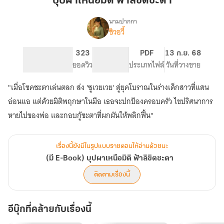
บุปผาเหนือมิติ ฟ้าลิขิตชะตา
ฟ้า
ลิขิต
นามปากกา
ชิวอวี้
(มี
ชะตา
เรื่อง
E-
Book)
836
323
PG ทั่วไป
PDF
13 ก.ย. 68
บุปผา
จำนวนหน้า (A5)
ยอดวิว
ระดับเนื้อหา
ประเภทไฟล์
วันที่วางขาย
เหนือ
มิติ
"เมื่อโชคชะตาเล่นตลก ส่ง 'ซูเวยเวย' สู่ยุคโบราณในร่างเด็กสาวที่แสน
ฟ้า
อ่อนแอ แต่ด้วยมิติพฤกษาในมือ เธอจะปกป้องครอบครัว ไขปริศนาการ
ลิขิต
ชะตา
หายไปของพ่อ และกอบกู้ชะตาที่ผกผันให้พลิกฟื้น"
เรื่องนี้ยังมีในรูปแบบรายตอนให้อ่านด้วยนะ
(มี E-Book) บุปผาเหนือมิติ ฟ้าลิขิตชะตา
ติดตามเรื่องนี้
อีบุ๊กที่คล้ายกับเรื่องนี้