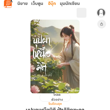
ข้ามไปยังเนื้อหาหลัก
นิยาย
เว็บตูน
อีบุ๊ก
มุมนักเขียน
โหลด
บุปผา
ตัวอย่าง
เหนือ
จีนย้อนยุค
มิติ