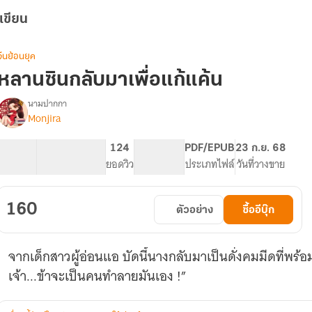
เขียน
จีนย้อนยุค
หลานซินกลับมาเพื่อแก้แค้น
นามปากกา
Monjira
รื่อง
หลาน
ซิ
36.64K
236
124
PG ทั่วไป
PDF/EPUB
23 ก.ย. 68
นก
จำนวนคำ
จำนวนหน้า (A5)
ยอดวิว
ระดับเนื้อหา
ประเภทไฟล์
วันที่วางขาย
ลับ
มา
เพื่อ
160
ตัวอย่าง
ซื้ออีบุ๊ก
แก้
แค้น
จากเด็กสาวผู้อ่อนแอ บัดนี้นางกลับมาเป็นดั่งคมมีดที่พร้
เจ้า...ข้าจะเป็นคนทำลายมันเอง !”