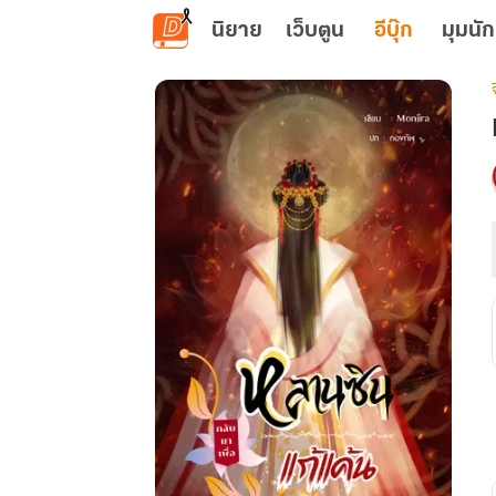
ข้ามไปยังเนื้อหาหลัก
นิยาย
เว็บตูน
อีบุ๊ก
มุมนัก
เ