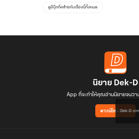
ดูอีบุ๊กที่คล้ายกับเรื่องนี้ทั้งหมด
นิยาย Dek-D
App ที่จะทำให้คุณอ่านนิยายจนวาง
Dek-D.com ใช
ดาวน์โหลดแอป