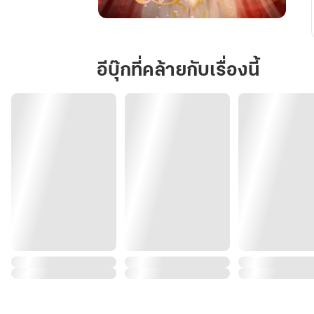
หลาน
ซิ
นก
อีบุ๊กที่คล้ายกับเรื่องนี้
ลับ
มา
เพื่อ
แก้
แค้น