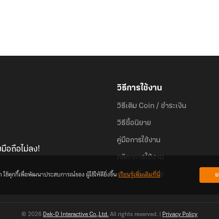
วิธีการใช้งาน
วิธีเติม Coin / ชำระเงิน
วิธีซื้อนิยาย
คู่มือการใช้งาน
มือถือไม่ลง!
กติกาการใช้งาน
้คุกกี้เพื่อพัฒนาประสบการณ์ของ ผู้ใช้ให้ดียิ่งขึ้น
เรียนรู้เพิ่มเติมที่นี่
ย
คำถามที่พบบ่อย
© 2026
Dek-D Interactive Co.,Ltd.
All rights reserved. |
Privacy Policy