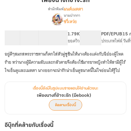
เพียงนางที่ข้าจะรัก
ข้า
มนต์เมตตา
สำนักพิมพ์
จะ
นามปากกา
เรื่อง
รัก
ชวี่เหว่ย
เพียง
นาง
ที่
53 ตอน
134.13K
559
1.79K
PG ทั่วไป
PDF/EPUB
15 
ข้า
สารบัญ
จำนวนคำ
จำนวนหน้า (A5)
ยอดวิว
ระดับเนื้อหา
ประเภทไฟล์
วันท
จะ
รัก
อยู่ดีๆสมรสพระราชทานก็ตกใส่หัวมู่ซูซินให้นางต้องแต่งกับฉีอ๋องผู้โหด
(มีebook)
ร้าย ทว่านางผู้มีความลับและกลัวตายจึงต้องใช้มารยาหญิงทำให้สามีผู้ไร้
ใจเอ็นดูและเมตตา นางออกจะน่ารักน่าเอ็นดูขนาดนี้ไม่ใจอ่อนให้รู้ไป
เรื่องนี้ยังมีในรูปแบบรายตอนให้อ่านด้วยนะ
เพียงนางที่ข้าจะรัก (มีebook)
ติดตามเรื่องนี้
อีบุ๊กที่คล้ายกับเรื่องนี้