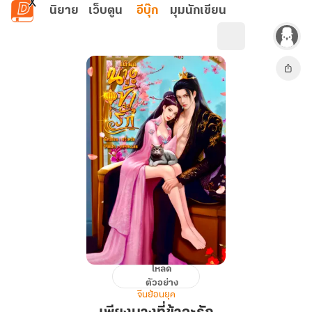
ข้ามไปยังเนื้อหาหลัก
นิยาย
เว็บตูน
อีบุ๊ก
มุมนักเขียน
โหลด
เพียง
ตัวอย่าง
นาง
จีนย้อนยุค
ที่