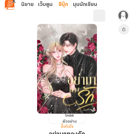
ข้ามไปยังเนื้อหาหลัก
นิยาย
เว็บตูน
อีบุ๊ก
มุมนักเขียน
โหลด
อย่า
ตัวอย่าง
มาท
ซึ้งกินใจ
วง