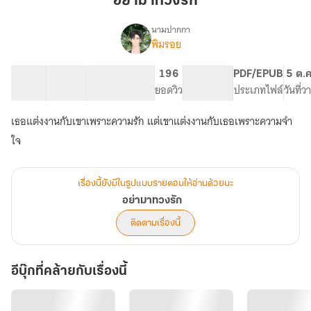
อย่ามาทวงรัก
รัก
นามปากกา
พิมรอย
เรื่อง
อย่า
มาท
27 ตอน
54.96K
413
196
PG ทั่วไป
PDF/EPUB
5 ต.ค
วง
สารบัญ
จำนวนคำ
จำนวนหน้า (A5)
ยอดวิว
ระดับเนื้อหา
ประเภทไฟล์
วันที่
รัก
เธอแต่งงานกับเขาเพราะความรัก แต่เขาแต่งงานกับเธอเพราะความจำ
ใจ
เรื่องนี้ยังมีในรูปแบบรายตอนให้อ่านด้วยนะ
อย่ามาทวงรัก
ติดตามเรื่องนี้
อีบุ๊กที่คล้ายกับเรื่องนี้