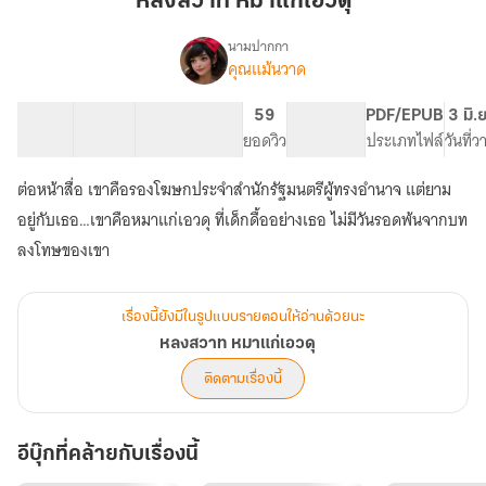
หลงสวาท หมาแก่เอวดุ
แก่
เอว
นามปากกา
คุณแม้นวาด
เรื่อง
ดุ
หลง
สวาท
15 ตอน
19.88K
129
59
PG ทั่วไป
PDF/EPUB
3 มิ.
หมา
สารบัญ
จำนวนคำ
จำนวนหน้า (A5)
ยอดวิว
ระดับเนื้อหา
ประเภทไฟล์
วันที่
แก่
เอว
ต่อหน้าสื่อ เขาคือรองโฆษกประจำสำนักรัฐมนตรีผู้ทรงอำนาจ แต่ยาม
ดุ
อยู่กับเธอ…เขาคือหมาแก่เอวดุ ที่เด็กดื้ออย่างเธอ ไม่มีวันรอดพ้นจากบท
ลงโทษของเขา
เรื่องนี้ยังมีในรูปแบบรายตอนให้อ่านด้วยนะ
หลงสวาท หมาแก่เอวดุ
ติดตามเรื่องนี้
อีบุ๊กที่คล้ายกับเรื่องนี้