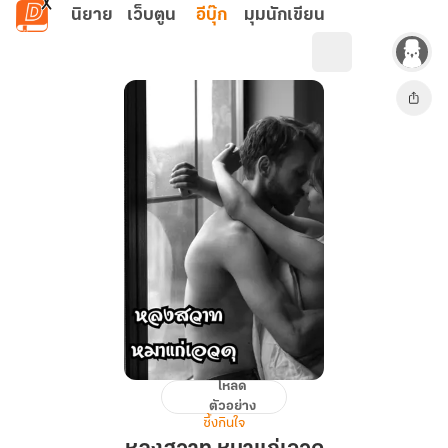
ข้ามไปยังเนื้อหาหลัก
นิยาย
เว็บตูน
อีบุ๊ก
มุมนักเขียน
โหลด
หลง
ตัวอย่าง
สวาท
ซึ้งกินใจ
หมา