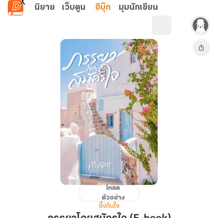
ข้ามไปยังเนื้อหาหลัก
นิยาย
เว็บตูน
อีบุ๊ก
มุมนักเขียน
โหลด
ภรรยา
ตัวอย่าง
โดย
ซึ้งกินใจ
สมัคร