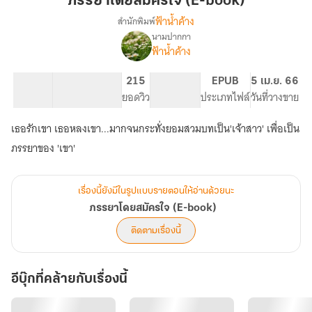
ภรรยาโดยสมัครใจ (E-book)
ใจ
ฟ้าน้ำค้าง
สำนักพิมพ์
(E-
นามปากกา
เรื่อง
book)
ฟ้าน้ำค้าง
ภรรยา
โดย
สมัคร
57.28K
122
215
PG ทั่วไป
EPUB
5 เม.ย. 66
ใจ
จำนวนคำ
จำนวนหน้า (A5)
ยอดวิว
ระดับเนื้อหา
ประเภทไฟล์
วันที่วางขาย
(E-
book)
เธอรักเขา เธอหลงเขา...มากจนกระทั่งยอมสวมบทเป็น'เจ้าสาว' เพื่อเป็น
ภรรยาของ 'เขา'
เรื่องนี้ยังมีในรูปแบบรายตอนให้อ่านด้วยนะ
ภรรยาโดยสมัครใจ (E-book)
ติดตามเรื่องนี้
อีบุ๊กที่คล้ายกับเรื่องนี้