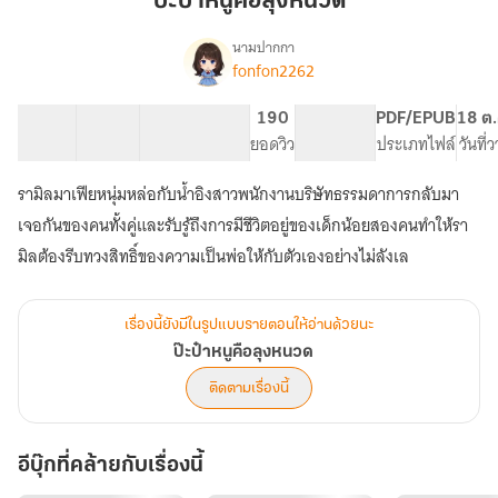
ป๊ะป๋าหนูคือลุงหนวด
ลุง
หนวด
นามปากกา
fonfon2262
เรื่อง
ป๊ะป๋า
หนู
33 ตอน
42.8K
253
190
PG ทั่วไป
PDF/EPUB
18 ต.
คือ
สารบัญ
จำนวนคำ
จำนวนหน้า (A5)
ยอดวิว
ระดับเนื้อหา
ประเภทไฟล์
วันที่
ลุง
หนวด
รามิลมาเฟียหนุ่มหล่อกับน้ำอิงสาวพนักงานบริษัทธรรมดาการกลับมา
เจอกันของคนทั้งคู่และรับรู้ถึงการมีชีวิตอยู่ของเด็กน้อยสองคนทำให้รา
มิลต้องรีบทวงสิทธิ์ของความเป็นพ่อให้กับตัวเองอย่างไม่ลังเล
เรื่องนี้ยังมีในรูปแบบรายตอนให้อ่านด้วยนะ
ป๊ะป๋าหนูคือลุงหนวด
ติดตามเรื่องนี้
อีบุ๊กที่คล้ายกับเรื่องนี้