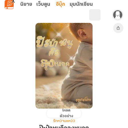
ข้ามไปยังเนื้อหาหลัก
นิยาย
เว็บตูน
อีบุ๊ก
มุมนักเขียน
โหลด
ป๊ะป๋า
ตัวอย่าง
หนู
รักหวานแหวว
คือ