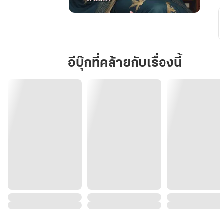
สตรี
ที่
รอ
หนังสือ
อีบุ๊กที่คล้ายกับเรื่องนี้
หย่า
เช่น
ข้า
ไม่
จำเป็น
ต้อง
งอนง้อ
บุรุษ!!