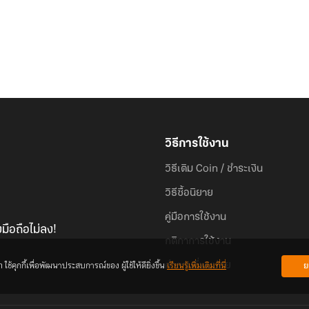
วิธีการใช้งาน
วิธีเติม Coin / ชำระเงิน
วิธีซื้อนิยาย
คู่มือการใช้งาน
มือถือไม่ลง!
กติกาการใช้งาน
้คุกกี้เพื่อพัฒนาประสบการณ์ของ ผู้ใช้ให้ดียิ่งขึ้น
เรียนรู้เพิ่มเติมที่นี่
ย
คำถามที่พบบ่อย