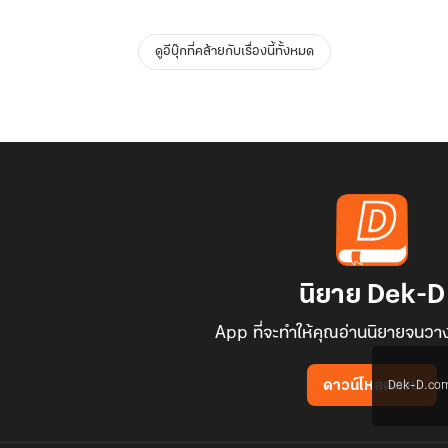
ดูอีบุ๊กที่คล้ายกับเรื่องนี้ทั้งหมด
นิยาย Dek-D
App ที่จะทำให้คุณอ่านนิยายจนวาง
Dek-D.com ใช
ดาวน์โหลดแอป