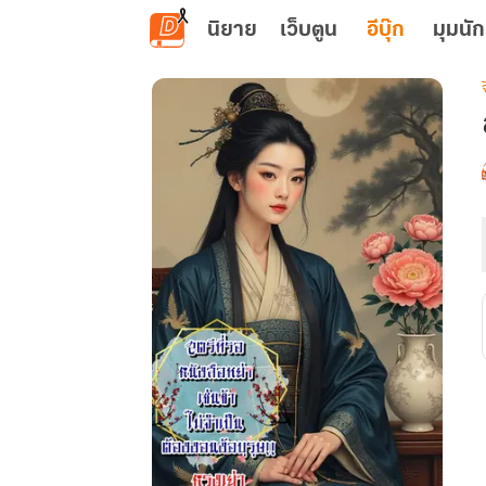
ข้ามไปยังเนื้อหาหลัก
นิยาย
เว็บตูน
อีบุ๊ก
มุมนัก
เ
ท