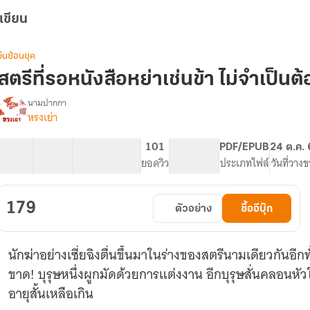
เขียน
จีนย้อนยุค
สตรีที่รอหนังสือหย่าเช่นข้า ไม่จำเป็นต
นามปากกา
หรงเย่า
รื่อง
สตรี
ี่
10 ตอน
51.29K
354
101
PG ทั่วไป
PDF/EPUB
24 ต.ค.
รอ
สารบัญ
จำนวนคำ
จำนวนหน้า (A5)
ยอดวิว
ระดับเนื้อหา
ประเภทไฟล์
วันที่วาง
หนังสือ
หย่า
เช่น
179
ตัวอย่าง
ซื้ออีบุ๊ก
ข้า
ไม่
จำเป็น
นักฆ่าอย่างเซี่ยฉิงตื่นขึ้นมาในร่างของสตรีนามเดียวกันอีก
ต้อง
งอนง้อ
ขาด! บุรุษหนึ่งผูกมัดด้วยการแต่งงาน อีกบุรุษสั่นคลอนหั
บุรุษ!!
อายุสั้นเหลือเกิน