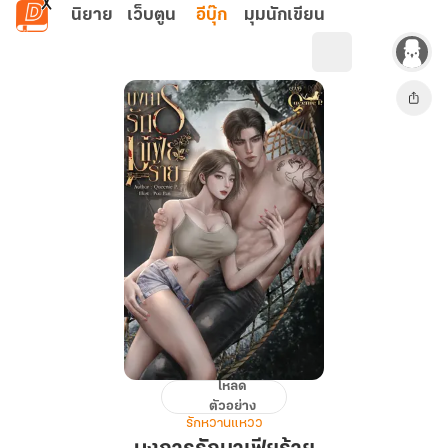
ข้ามไปยังเนื้อหาหลัก
นิยาย
เว็บตูน
อีบุ๊ก
มุมนักเขียน
โหลด
บงการ
ตัวอย่าง
รัก
รักหวานแหวว
มาเฟีย