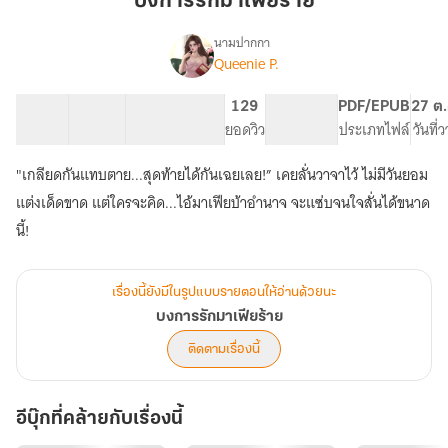
บงการรักมาเฟียร้าย
ร้าย
นามปากกา
Queenie P.
เรื่อง
บงการ
รัก
54 ตอน
85.05K
545
129
PG ทั่วไป
PDF/EPUB
27 ต.
มาเฟีย
สารบัญ
จำนวนคำ
จำนวนหน้า (A5)
ยอดวิว
ระดับเนื้อหา
ประเภทไฟล์
วันที่
ร้าย
"เกลียดกันแทบตาย...สุดท้ายได้กันเฉยเลย!” เคยลั่นวาจาไว้ ไม่มีวันยอม
แต่งเด็ดขาด แต่ใครจะคิด...ไอ้มาเฟียบ้าอำนาจ จะแซ่บจนใจสั่นได้ขนาด
นี้!
เรื่องนี้ยังมีในรูปแบบรายตอนให้อ่านด้วยนะ
บงการรักมาเฟียร้าย
ติดตามเรื่องนี้
อีบุ๊กที่คล้ายกับเรื่องนี้