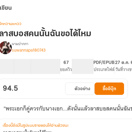
เขียน
รักหวานแหวว
ลาสบอสคนนั้นฉันขอได้ไหม
นามปากกา
suwannapa180743
รื่อง
ลา
สบ
47 ตอน
88.36K
566
67
PG ทั่วไป
PDF/EPUB
27 ต.ค. 
อส
สารบัญ
จำนวนคำ
จำนวนหน้า (A5)
ยอดวิว
ระดับเนื้อหา
ประเภทไฟล์
วันที่วาง
คน
นั้น
ฉัน
94.5
ตัวอย่าง
ซื้ออีบุ๊ก
ขอ
ได้
ไหม
"พระเอกก็คู่ควรกับนางเอก...ดังนั้นแล้วลาสบอสคนนั้นฉั
เรื่องนี้ยังมีในรูปแบบรายตอนให้อ่านด้วยนะ