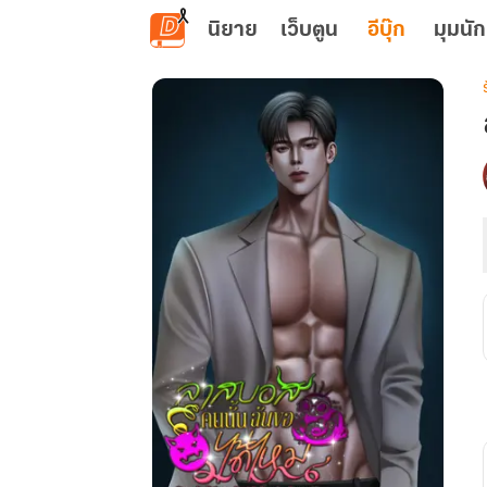
ข้ามไปยังเนื้อหาหลัก
นิยาย
เว็บตูน
อีบุ๊ก
มุมนัก
เ