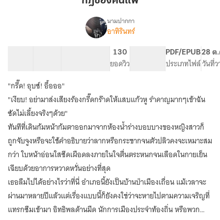
กฎของคนแพ้
แพ้
นามปากกา
อาทิรินทร์
เรื่อง
กฎ
ของ
16 ตอน
55.1K
454
130
PG ทั่วไป
PDF/EPUB
28 ต.
คน
สารบัญ
จำนวนคำ
จำนวนหน้า (A5)
ยอดวิว
ระดับเนื้อหา
ประเภทไฟล์
วันที่
แพ้
(มี
"กรี๊ด! อุบซ์! อื้อออ"
อี
บุ๊ก
"เงียบ! อย่ามาส่งเสียงร้องกรี๊ดกร๊าดให้แสบแก้วหู รำคาญมากๆเข้าฉัน
ค่ะ)
ซัดไม่เลี้ยงจริงๆด้วย"
ทันทีที่เดินก้มหน้าก้มตาออกมาจากห้องน้ำร่างบอบบางของหญิงสาวก็
ถูกจับจูงหรือจะใช้คำอธิบายว่าลากหรือกระชากจนตัวปลิวคงจะเหมาะสม
กว่า ใบหน้าอ่อนใสซีดเผือดลงภายในใจตื่นตระหนกจนเลือดในกายเย็น
เฉียบด้วยอาการหวาดหวั่นอย่างที่สุด
เธอลืมไปได้อย่างไรว่าที่นี่ อำเภอนี้ยังเป็นบ้านป่าเมืองเถื่อน แม้เวลาจะ
ผ่านมาหลายปีแล้วแต่เรื่องแบบนี้ก็ยังคงใช่ว่าจะหายไปตามความเจริญที่
แทรกซึมเข้ามา อิทธิพลด้านมืด นักการเมืองประจำท้องถิ่น หรือพวก