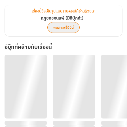
อันธพาลสันดานหยาบ...
ข้อสันนิษฐานหลายอย่างประดังประเดเข้ามาแต่ก่อนที่เธอจะพอจะ
เรื่องนี้ยังมีในรูปแบบรายตอนให้อ่านด้วยนะ
แยกแยะหรือช่วยเหลือตัวเองได้สติสัมปชันญะและการรับรู้ของหญิงสาว
กฎของคนแพ้ (มีอีบุ๊กค่ะ)
ก็ค่อยๆดับมืดลงไปพร้อมๆกับที่ใบหน้ารกรุงรังไปด้วยหนวดเคราและ
ติดตามเรื่องนี้
ดวงตาคมปราบแสนคุ้นเคยที่สะกิดความทรงจำบางอย่างให้โลดแล่นขึ้น
อีบุ๊กที่คล้ายกับเรื่องนี้