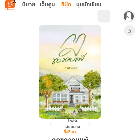
ข้ามไปยังเนื้อหาหลัก
นิยาย
เว็บตูน
อีบุ๊ก
มุมนักเขียน
โหลด
กฎ
ตัวอย่าง
ของ
ซึ้งกินใจ
คน