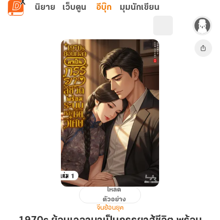
ข้ามไปยังเนื้อหาหลัก
นิยาย
เว็บตูน
อีบุ๊ก
มุมนักเขียน
โหลด
1970s
ตัวอย่าง
ย้อน
จีนย้อนยุค
เวลา