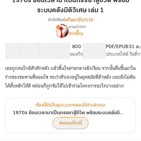
1970s ย้อนเวลามาเป็นภรรยาสู้ชีวิต พร้อม
มา
ระบบคลังมิติวิเศษ เล่ม 1
เป็น
ครีษมายัน1638
สำนักพิมพ์
ภรรยา
นามปากกา
สู้
1970s
เรื่อง
หวงตี้ny
ชีวิต
ย้อน
เวลา
พร้อม
17 ตอน
25.17K
167
800
PG ทั่วไป
PDF/EPUB
31 ต.
มา
ระบบ
สารบัญ
จำนวนคำ
จำนวนหน้า (A5)
ยอดวิว
ระดับเนื้อหา
ประเภทไฟล์
วันที่
เป็น
คลัง
ภรรยา
มิติ
สู้
เธอถูกคนใกล้ตัวหักหลัง แล้วสิ้นใจตายกลางสังเวียน จากนั้นตื่นขึ้นมาใน
วิเศษ
ชีวิต
ร่างของขอทานที่ผอมโซ พบว่าตัวเองอยู่ในยุคสมัยที่ล้าหลัง และยังไม่ทัน
พร้อม
เล่ม
ได้ตั้งหลักให้ดี หล่อนก็ถูกจับให้ไปเข้าร่วมโครงการอะไรบางอย่าง!
ระบบ
1
คลัง
มิติ
วิเศษ
เรื่องนี้ยังมีในรูปแบบรายตอนให้อ่านด้วยนะ
1970s ย้อนเวลามาเป็นภรรยาสู้ชีวิต พร้อมระบบคลังมิติวิเศษ
ติดตามเรื่องนี้