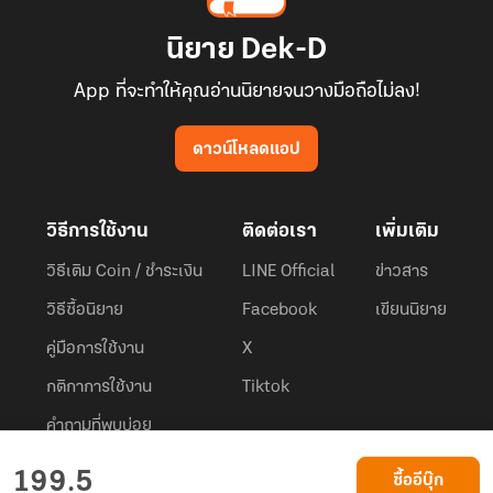
นิยาย Dek-D
App ที่จะทำให้คุณอ่านนิยายจนวางมือถือไม่ลง!
ดาวน์โหลดแอป
วิธีการใช้งาน
ติดต่อเรา
เพิ่มเติม
วิธีเติม Coin / ชำระเงิน
LINE Official
ข่าวสาร
วิธีซื้อนิยาย
Facebook
เขียนนิยาย
คู่มือการใช้งาน
X
กติกาการใช้งาน
Tiktok
คำถามที่พบบ่อย
Dek-D.com ใช้คุกกี้เพื่อพัฒนาประสบการณ์ของ ผู้ใช้ให้ดียิ่งขึ้น
199.5
ซื้ออีบุ๊ก
ยอมรับ