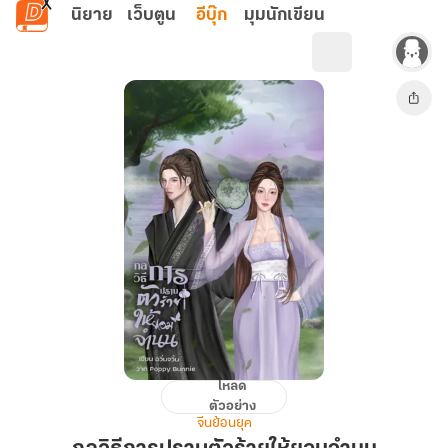
ข้ามไปยังเนื้อหาหลัก
นิยาย
เว็บตูน
อีบุ๊ก
มุมนักเขียน
โหลด
กลวิธี
ตัวอย่าง
การ
จีนย้อนยุค
ปราบ