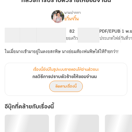
กลวิธีการปราบตัวร้ายให้ยอมจำนน
ตัว
ร้าย
นามปากกา
อวิ๋นจวิ้น
เรื่อง
ให้
กลวิธี
ยอม
การ
31 ตอน
61.45K
387
82
PG ทั่วไป
PDF/EPUB
1 พ.ย
จำนน
ปราบ
สารบัญ
จำนวนคำ
จำนวนหน้า (A5)
ยอดวิว
ระดับเนื้อหา
ประเภทไฟล์
วันที่
ตัว
ร้าย
ในเมื่อนางเข้ามาอยู่ในดงอสรพิษ นางย่อมต้องพ่นพิษใส่ให้ร้ายกว่า!
ให้
ยอม
จำนน
เรื่องนี้ยังมีในรูปแบบรายตอนให้อ่านด้วยนะ
กลวิธีการปราบตัวร้ายให้ยอมจำนน
ติดตามเรื่องนี้
อีบุ๊กที่คล้ายกับเรื่องนี้