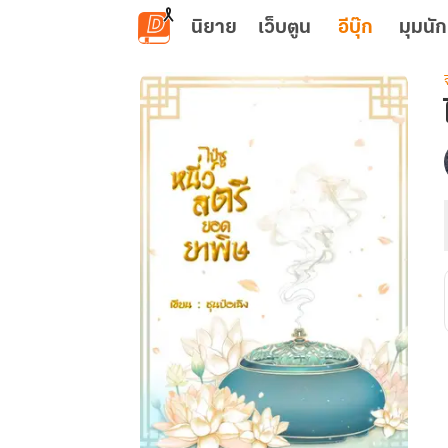
ข้ามไปยังเนื้อหาหลัก
นิยาย
เว็บตูน
อีบุ๊ก
มุมนัก
เ
ว