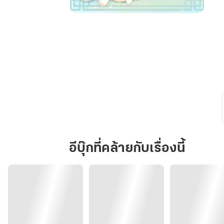
ไป๋
ซู
หนี่
ว์
สตรี
ยอด
ยา
พิษ
อีบุ๊กที่คล้ายกับเรื่องนี้