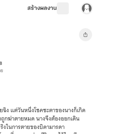
สร้างผลงาน
8
าย
ายฉิง แต่วันหนึ่งโชคชะตาของนางก็เกิด
ดาถูกฆ่าตายหมด นางจึงต้องออกเดิน
จจริงในการตายของบิดามารดา