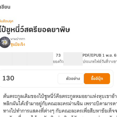
เขียน
จีนย้อนยุค
ไป๋ซูหนี่ว์สตรียอดยาพิษ
นามปากกา
ชุนป๋อเฉิง
รื่อง
ไป๋
ซู
27 ตอน
49.55K
221
73
PG ทั่วไป
PDF/EPUB
1 พ.ย. 6
หนี่
สารบัญ
จำนวนคำ
จำนวนหน้า (A5)
ยอดวิว
ระดับเนื้อหา
ประเภทไฟล์
วันที่วางข
์
สตรี
ยอด
130
ตัวอย่าง
ซื้ออีบุ๊ก
ยา
พิษ
ต้นตระกูลเดิมของไป๋ซูหนี่ว์คือตระกูลหมอยาแห่งหุบเขาอ้
พลิกผันได้เข้ามาอยู่กับคณะละครม่านฉิน เพราะบิดามาร
ทางไปทำการแสดงที่ต่างๆ กับคณะละครเพื่อสืบหาข้อเท็