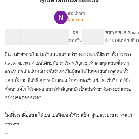
คุณดารัณไม่ร้ายกี่โมง
ไม่
ร้าย
นามปากกา
Natinna
เรื่อง
กี่
คุณ
โมง
ดารั
22 ตอน
29.34K
158
65
PG ทั่วไป
PDF/EPUB
3 พ.ย
ณ
สารบัญ
จำนวนคำ
จำนวนหน้า (A5)
ยอดวิว
ระดับเนื้อหา
ประเภทไฟล์
วันที่
ไม่
ร้าย
มีนา เข้าทำงานใหม่ในตำแหน่งเลขาเจ้าของโรงแรมที่มีสาขาทั้งประเทศ
กี่
โมง
และต่างประเทศ เธอได้พบกับ ดารัณ หิรัญเวช เจ้านายสุดหล่อที่ใคร ๆ
ต่างก็บอกเป็นเสียงเดียวกันว่าเขาเป็นผู้ชายในฝันของผู้หญิงทุกคน ทั้ง
หล่อ ทั้งรวย นิสัยดี สุภาพ มีเหตุผล รักครอบครัว แต่...ดารัณที่เธอรู้จัก
ทั้งเอาแต่ใจ ไร้เหตุผล และที่สำคัญเขายังเป็นเสือร้ายที่จ้องจะขย้ำเหยื่อ
อย่างเธอตลอดเวลา
ในเมื่อเขาตื้ออยากได้เธอ เธอจึงยอมให้เขาเป็น 'คู่นอนระยะยาว' คนแรก
ของเธอ