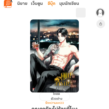
ข้ามไปยังเนื้อหาหลัก
นิยาย
เว็บตูน
อีบุ๊ก
มุมนักเขียน
โหลด
คุณ
ตัวอย่าง
ดารั
รักหวานแหวว
ณ