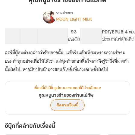
คุณหนูนางร้ายของท่านแม่ทัพ
ร้าย
ของ
นามปากกา
MOON LIGHT MILK
เรื่อง
ท่าน
คุณ
แม่ทัพ
หนู
54 ตอน
69.72K
411
93
PG ทั่วไป
PDF/EPUB
4 พ.
นาง
สารบัญ
จำนวนคำ
จำนวนหน้า (A5)
ยอดวิว
ระดับเนื้อหา
ประเภทไฟล์
วันที่
ร้าย
ของ
สตรีที่ผู้คนต่างกล่าวว่าร้ายกาจนั้น…แท้จริงแล้วเพียงเพราะความรักจน
ท่าน
แม่ทัพ
ยอมทำทุกอย่างเพื่อให้ได้เขา แต่สุดท้ายก่อนสิ้นใจนางจึงรู้ว่าสิ่งที่นางทำ
นั้นผิดไป..หากมีชาติหน้านางขอแก้ไขสิ่งที่นางเคยพลั้งผิดไป
เรื่องนี้ยังมีในรูปแบบรายตอนให้อ่านด้วยนะ
คุณหนูนางร้ายของท่านแม่ทัพ
ติดตามเรื่องนี้
อีบุ๊กที่คล้ายกับเรื่องนี้