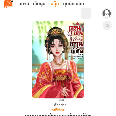
ข้ามไปยังเนื้อหาหลัก
นิยาย
เว็บตูน
อีบุ๊ก
มุมนักเขียน
โหลด
คุณ
ตัวอย่าง
หนู
จีนย้อนยุค
นาง