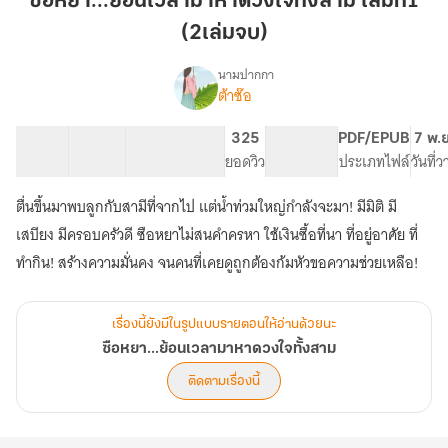
ซือหยา...ย้อนเวลามาหาดวงใจทั้งสาม เล่มที่1
มา
(2เล่มจบ)
หาด
วง
นามปากกา
ใจ
ต้าซ๊อ
เรื่อง
ซือห
ทั้ง
ยา...ย้อน
สาม
45 ตอน
87.82K
350
325
PG ทั่วไป
PDF/EPUB
7 พ.
เวลา
สารบัญ
จำนวนคำ
เล่ม
จำนวนหน้า (A5)
ยอดวิว
ระดับเนื้อหา
ประเภทไฟล์
วันที่
มา
ที่1
หาด
ตื่นขึ้นมาพบลูกกับสามีที่จากไป แต่น้ำท่วมใหญ่กำลังจะมา! มีมิติ มี
(2เล่ม
วง
ใจ
จบ)
เสบียง มีครอบครัวดี ซือหยาไม่สนคำครหา ใช้เงินซื้อที่นา ที่อยู่อาศัย ที่
ทั้ง
ทำกิน! สร้างความมั่นคง จนคนที่เคยดูถูกต้องก้มหัวขอความช่วยเหลือ!
สาม
เรื่องนี้ยังมีในรูปแบบรายตอนให้อ่านด้วยนะ
ซือหยา...ย้อนเวลามาหาดวงใจทั้งสาม
ติดตามเรื่องนี้