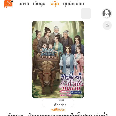
ข้ามไปยังเนื้อหาหลัก
นิยาย
เว็บตูน
อีบุ๊ก
มุมนักเขียน
โหลด
ซือห
ตัวอย่าง
ยา...ย้อน
จีนย้อนยุค
เวลา