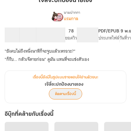
เจ๊ลี่จะปกป้องนายเอง
ปกป้อง
นาย
นามปากกา
แรมกาล
เรื่อง
เอง
เจ๊
ลี่
18 ตอน
14.7K
94
78
PG ทั่วไป
PDF/EPUB
9 พ.ย
จะ
สารบัญ
จำนวนคำ
จำนวนหน้า (A5)
ยอดวิว
ระดับเนื้อหา
ประเภทไฟล์
วันที่
ปกป้อง
นาย
"ยังคบไม่ถึงหนึ่งนาทีก็จะจูบแล้วเหรอวะ?"
เอง
"ก็รีบ... กลัวเจ๊ตายก่อน" ดูมัน แทนที่จะแช่งตัวเอง
เรื่องนี้ยังมีในรูปแบบรายตอนให้อ่านด้วยนะ
เจ๊ลี่จะปกป้องนายเอง
ติดตามเรื่องนี้
อีบุ๊กที่คล้ายกับเรื่องนี้