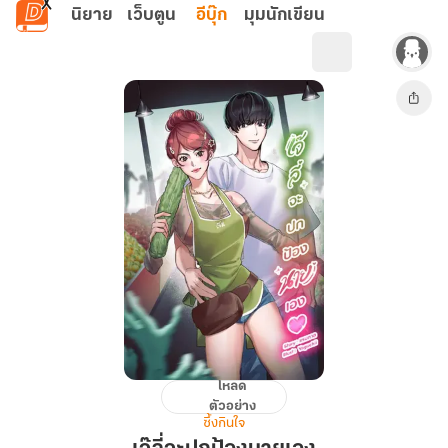
ข้ามไปยังเนื้อหาหลัก
นิยาย
เว็บตูน
อีบุ๊ก
มุมนักเขียน
โหลด
เจ๊
ตัวอย่าง
ลี่
ซึ้งกินใจ
จะ