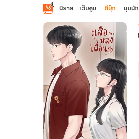
ข้ามไปยังเนื้อหาหลัก
นิยาย
เว็บตูน
อีบุ๊ก
มุมนัก
เ