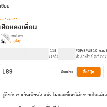
เขียน
รักหวานแหวว
เสือหลงเพื่อน
นามปากกา
grayfay
รื่อง
เสือ
หลง
21 ตอน
67.61K
312
115
PG ทั่วไป
PDF/EPUB
10 พ.ย. 
เพื่อน
สารบัญ
จำนวนคำ
จำนวนหน้า (A5)
ยอดวิว
ระดับเนื้อหา
ประเภทไฟล์
วันที่วาง
189
ตัวอย่าง
ซื้ออีบุ๊ก
รู้สึกกับเขาเกินเพื่อนไปแล้ว ในขณะที่เขาไม่อยากเป็นแม้แ