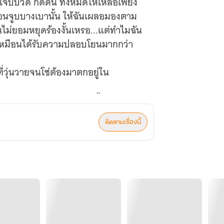
เจ็บปวด กดดัน ทั้งหมดให้เหลือเพียง
ะถอนจูบบางเบานั้น ให้ฉันเผลอมองตาม
ฉันไม่ยอมหยุดร้องงั้นเหรอ...แต่ทำไมฉัน
สึกเหมือนได้รับความปลอบโยนมากกว่า
มที่วุ่นวายจนโซ่ต้องมาตกอยู่ใน
กัน จนถูกบังคับให้ต้องหมั้นกันเหรอ”
ี่ทำให้นายต้องมาตกอยู่ในสถานการณ์
ติดตามเรื่องนี้
างๆ หันมามองฉันเป็นครั้งแรก มองด้วย
ี่ทำให้เธอต้องมาตกอยู่ในสถานการณ์
ท้องเมื่อคิดว่าสายตาคมดุคู่นี้กำลัง
คยบอกชอบเลยสักครั้ง ไม่แม้แต่จะ
เต้นรัวเมื่อสายตาคู่นี้ช่างกดดัน