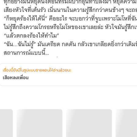
ทุกอย่างมันหยุดนิ่งตอนที่ริมฝีปากอุ่นทาบลงมา หยุดความ
เสียงหัวใจที่เต้นรัว เนิ่นนานในความรู้สึกกว่าคนข้างๆ จ
“ก็หยุดร้องไห้ได้นี่” คืออะไร จะบอกว่าที่จูบเพราะโมโหที่
ไม่รู้สึกถึงความโกรธหรือโมโหของเขาเลยล่ะ หัวใจมันรู้
“แล้วตกลงร้องไห้ทำไม”
“ฉัน...ฉันไม่รู้” มันเครียด กดดัน กลัวเขาเกลียดยิ่งกว่าเดิ
สถานการณ์แบบนี้
“ไม่ได้ร้องเพราะตกใจที่พ่อฉันกับแม่เธอมาเห็นเรานอนด้วย
“นายต่างหาก ไม่ใช่เกลียดจนจะบีบคอฉันให้ตายเลยเหรอท
เรื่องนี้ยังมีในรูปแบบรายตอนให้อ่านด้วยนะ
แบบนี้” เผลอประชดสิ่งที่อัดอั้นตันใจมาเป็นชั่วโมง คนข้
เสือหลงเพื่อน
สายตาเหยี่ยวอันแหลมคม ลึกลับคาดเดาความรู้สึกไม่ออก
“หมายถึงเธอเองไม่ได้โกรธหรือเกลียดฉันเลยเหรอน้ำริน ท
เดียวกัน” ทำไมคำถามนี้ทำให้สมองฉันขาวโพลน หายใจไม่ทั่ว
มองความรู้สึกของฉันได้ลึกแค่ไหน
ฉันชอบเขา...ชอบเข้าไปวุ่นวายกับเขาจนเกิดเรื่อง แต่ไม่เ
เอะใจเลยว่าโซ่จะสงสัยความรู้สึกนึกคิดของฉันแค่ไหน ใจมัน