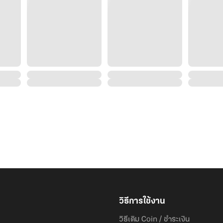
ราวกับว่าเขาจะควักหัวใจฉันออกมาค้นหาความรู้สึกเดี๋ยวนี
ใกล้กันเรื่อยๆ จนมือเขาดึงแว่นสายตาออก ภาพตรงหน้าเบล
อุ่นร้อนแนบลงมาอย่างแนบสนิทกลับชัดเจน
วิธีการใช้งาน
วิธีเติม Coin / ชำระเงิน