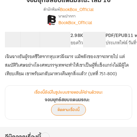
จอมยุทธ์สยบแดนมรณะ เล่ม 16
แดน
BookBox_Official
สำนักพิมพ์
มรณะ
นามปากกา
เรื่อง
เล่ม
BookBox_Official
จอม
16
ยุทธ์
สยบ
51 ตอน
106.42K
901
2.98K
PG ทั่วไป
PDF/EPUB
11 พ
แดน
สารบัญ
จำนวนคำ
จำนวนหน้า (A5)
ยอดวิว
ระดับเนื้อหา
ประเภทไฟล์
วันท
มรณะ
เฉินฉางอันผู้รอดชีวิตจากหุบเหวฝังมาร แม้พลังของเขาจะหายไป แต่
สมบัติวิเศษอย่างโลงศพบรรจุเทพจะทำให้เขาเป็นผู้ที่แข็งแกร่งไม่มีผู้ใด
เทียบเทียม เขาพร้อมกลับมาทวงคืนทุกสิ่งแล้ว! (บทที่ 751-800)
เรื่องนี้ยังมีในรูปแบบรายตอนให้อ่านด้วยนะ
จอมยุทธ์สยบแดนมรณะ
ติดตามเรื่องนี้