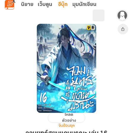
ข้ามไปยังเนื้อหาหลัก
นิยาย
เว็บตูน
อีบุ๊ก
มุมนักเขียน
โหลด
จอม
ตัวอย่าง
ยุทธ์
จีนย้อนยุค
สยบ