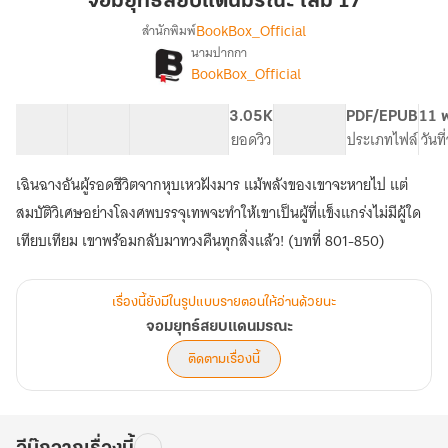
จอมยุทธ์สยบแดนมรณะ เล่ม 17
แดน
BookBox_Official
สำนักพิมพ์
มรณะ
นามปากกา
เรื่อง
เล่ม
BookBox_Official
จอม
17
ยุทธ์
สยบ
51 ตอน
102.13K
881
3.05K
PG ทั่วไป
PDF/EPUB
11 พ
แดน
สารบัญ
จำนวนคำ
จำนวนหน้า (A5)
ยอดวิว
ระดับเนื้อหา
ประเภทไฟล์
วันท
มรณะ
เฉินฉางอันผู้รอดชีวิตจากหุบเหวฝังมาร แม้พลังของเขาจะหายไป แต่
สมบัติวิเศษอย่างโลงศพบรรจุเทพจะทำให้เขาเป็นผู้ที่แข็งแกร่งไม่มีผู้ใด
เทียบเทียม เขาพร้อมกลับมาทวงคืนทุกสิ่งแล้ว! (บทที่ 801-850)
เรื่องนี้ยังมีในรูปแบบรายตอนให้อ่านด้วยนะ
จอมยุทธ์สยบแดนมรณะ
ติดตามเรื่องนี้