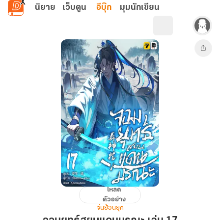
ข้ามไปยังเนื้อหาหลัก
นิยาย
เว็บตูน
อีบุ๊ก
มุมนักเขียน
โหลด
จอม
ตัวอย่าง
ยุทธ์
จีนย้อนยุค
สยบ