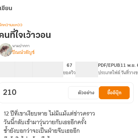
เขียน
รักหวานแหวว
คนที่ใจเว้าวอน
นามปากกา
ปัณณ์วลัญช์
รื่อง
คน
ี่
40 ตอน
76.86K
380
67
PG ทั่วไป
PDF/EPUB
11 พ.ย.
ใจ
สารบัญ
จำนวนคำ
จำนวนหน้า (A5)
ยอดวิว
ระดับเนื้อหา
ประเภทไฟล์
วันที่วาง
เว้า
วอน
(มี
210
ตัวอย่าง
ซื้ออีบุ๊ก
E-
book
แล้ว)
12 ปีที่เขาเงียบหาย ไม่มีแม้แต่ข่าวคราว
วันนี้กลับเข้ามาวุ่นวายกับเธออีกครั้ง
ซ้ำยังบอกว่าจะเป็นฝ่ายจีบเธออีก