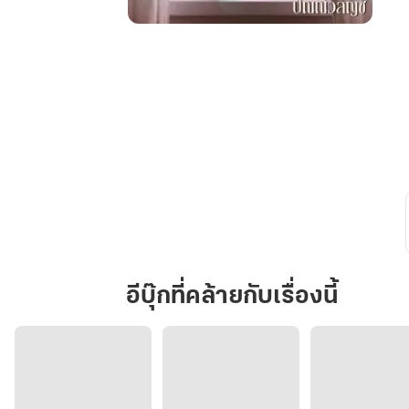
คน
ที่
ใจ
เว้า
วอน
อีบุ๊กที่คล้ายกับเรื่องนี้