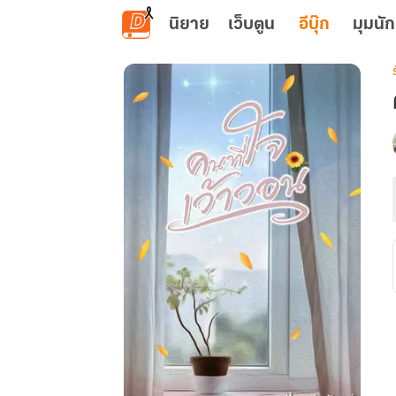
ข้ามไปยังเนื้อหาหลัก
นิยาย
เว็บตูน
อีบุ๊ก
มุมนัก
เ
ท