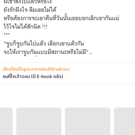
ผีเข้าสิงไปแล้วหรือไง
ยังรักฝังใจ ลืมเธอไม่ได้
หรือต้องการจะเอาคืนที่วันนั้นเธอบอกเลิกเขากันแน่
ไว้ใจไม่ได้สักนิด !!!
***
“จูบก็จูบกันไปแล้ว เลือกเอาแล้วกัน
จะให้เราจูบกันแบบมีสถานะหรือไม่มี”
“มันจะไม่เกิดขึ้นอีก”
“หึ ! แค่โซคิดแบบนั้นมันก็จะไม่เกิดขึ้นงั้นเหรอ”
เรื่องนี้ยังมีในรูปแบบรายตอนให้อ่านด้วยนะ
“คนบ้า นายเป็นใคร คายจิณณ์ที่โซเคยรู้จักออกมาเดี๋ยวนี้
คนที่ใจเว้าวอน (มี E-book แล้ว)
ดมิสาแหวเสียงแหลม หน้าแดงก่ำ
เขาคงบ้าไปแล้วแน่ ๆ หรือว่าชวนเธอพายเรือมาถึงตรงนี้ก็เพื
“คนร้ายกาจ”
“จิณณ์แค่อยากเป็นแฟนกับโซ”
“คบจิณณ์แล้วได้อะไร”
“ทุกอย่างที่โซต้องการ”