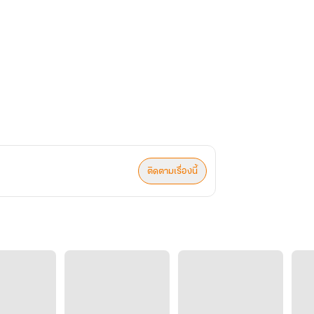
ติดตามเรื่องนี้
เลยนะ !”
่อจะพูดเรื่องนี้