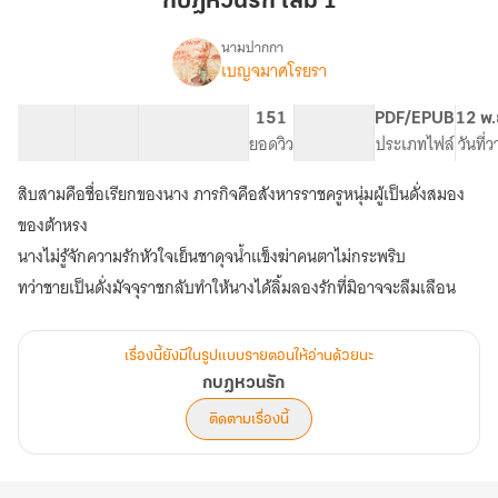
กบฎหวนรัก เล่ม 1
เล่ม
1
นามปากกา
เบญจมาศโรยรา
เรื่อง
กบฎ
หวน
13 ตอน
35.86K
305
151
PG ทั่วไป
PDF/EPUB
12 พ.
รัก
สารบัญ
จำนวนคำ
จำนวนหน้า (A5)
ยอดวิว
ระดับเนื้อหา
ประเภทไฟล์
วันที่
สิบสามคือชื่อเรียกของนาง ภารกิจคือสังหารราชครูหนุ่มผู้เป็นดั่งสมอง
ของต้าหรง
นางไม่รู้จักความรักหัวใจเย็นชาดุจน้ำแข็งฆ่าคนตาไม่กระพริบ
ทว่าชายเป็นดั่งมัจจุราชกลับทำให้นางได้ลิ้มลองรักที่มิอาจจะลืมเลือน
เรื่องนี้ยังมีในรูปแบบรายตอนให้อ่านด้วยนะ
กบฎหวนรัก
ติดตามเรื่องนี้