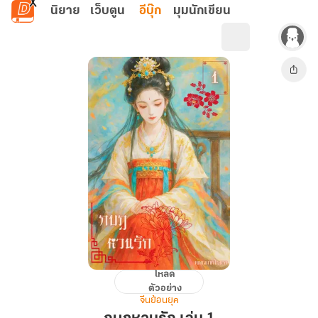
ข้ามไปยังเนื้อหาหลัก
นิยาย
เว็บตูน
อีบุ๊ก
มุมนักเขียน
โหลด
กบฎ
ตัวอย่าง
หวน
จีนย้อนยุค
รัก