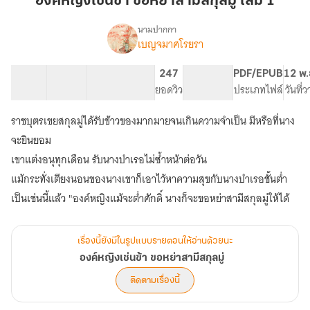
องค์หญิงเช่นข้า ขอหย่าสามีสกุลมู่ เล่ม 1
ข้า
ขอ
นามปากกา
เบญจมาศโรยรา
เรื่อง
หย่า
องค์
สา
หญิง
13 ตอน
30.04K
192
247
PG ทั่วไป
PDF/EPUB
12 พ.
มี
เช่น
สารบัญ
จำนวนคำ
จำนวนหน้า (A5)
ยอดวิว
ระดับเนื้อหา
ประเภทไฟล์
วันที่
สกุล
ข้า
ขอ
มู่
ราชบุตรเขยสกุลมู่ได้รับข้าวของมากมายจนเกินความจำเป็น มีหรือที่นาง
หย่า
เล่ม
สา
จะยินยอม
1
มี
เขาแต่งอนุทุกเดือน รับนางบำเรอไม่ซ้ำหน้าต่อวัน
สกุล
แม้กระทั่งเตียงนอนของนางเขาก็เอาไว้หาความสุขกับนางบำเรอชั้นต่ำ
มู่
เป็นเช่นนี้แล้ว "องค์หญิงแม้จะต่ำศักดิ์ นางก็จะขอหย่าสามีสกุลมู่ให้ได้
เรื่องนี้ยังมีในรูปแบบรายตอนให้อ่านด้วยนะ
องค์หญิงเช่นข้า ขอหย่าสามีสกุลมู่
ติดตามเรื่องนี้