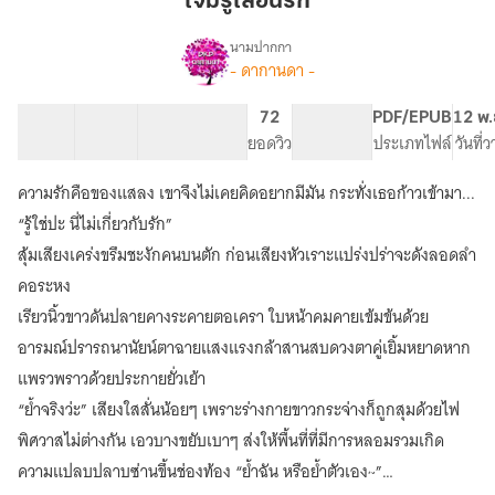
ใจมิรู้เลือนรัก
เลือน
รัก
นามปากกา
- ดากานดา -
(รี
เรื่อง
อีป)
ใจ
24 ตอน
275.6K
1.35K
72
PG ทั่วไป
PDF/EPUB
12 พ.
มิ
สารบัญ
จำนวนคำ
จำนวนหน้า (A5)
ยอดวิว
ระดับเนื้อหา
ประเภทไฟล์
วันที่
รู้
เลือน
ความรักคือของแสลง เขาจึงไม่เคยคิดอยากมีมัน กระทั่งเธอก้าวเข้ามา...
รัก
“รู้ใช่ปะ นี่ไม่เกี่ยวกับรัก”
สุ้มเสียงเคร่งขรึมชะงักคนบนตัก ก่อนเสียงหัวเราะแปร่งปร่าจะดังลอดลำ
คอระหง
เรียวนิ้วขาวดันปลายคางระคายตอเครา ใบหน้าคมคายเข้มข้นด้วย
อารมณ์ปรารถนานัยน์ตาฉายแสงแรงกล้าสานสบดวงตาคู่เยิ้มหยาดหาก
แพรวพราวด้วยประกายยั่วเย้า
“ย้ำจริงว่ะ” เสียงใสสั่นน้อยๆ เพราะร่างกายขาวกระจ่างก็ถูกสุมด้วยไฟ
พิศวาสไม่ต่างกัน เอวบางขยับเบาๆ ส่งให้พื้นที่ที่มีการหลอมรวมเกิด
ความแปลบปลาบซ่านขึ้นช่องท้อง “ย้ำฉัน หรือย้ำตัวเอง~”