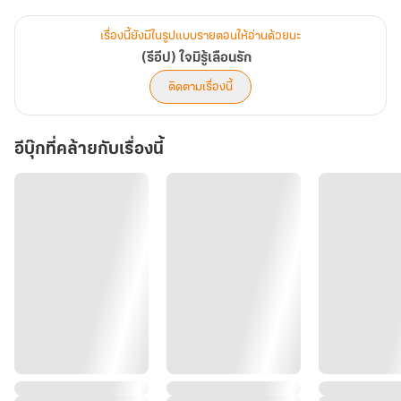
“เธอ~”
ชายหนุ่มเค้นเสียงลอดไรฟันปราม งับเรียวนิ้วที่กระด้างแตกเกินหญิงขบ
เรื่องนี้ยังมีในรูปแบบรายตอนให้อ่านด้วยนะ
ย้ำแต่ไม่กล้าขย้ำให้เจ็บ
(รีอีป) ใจมิรู้เลือนรัก
คนถูกขู่กลับเพียงหัวเราะเบาๆ ในลำคอ เคลื่อนกายเลื่อนรูดครูดเคล้น
ติดตามเรื่องนี้
แผ่วหากเร้าทุกอณูอารมณ์ ตาคมไหววาบ ลมหายใจสะดุดห้วง
“กลัวเหรอ”
อีบุ๊กที่คล้ายกับเรื่องนี้
“คนอย่างพันภพไม่เคยกลัวอะไร”
“กลัวติดใจฉันไง”
ช่างยั่ว~
“ติดใจที่มีความหมายคล้ายๆ ‘หลงรัก’”
หึ!
“ความรักสำหรับฉัน มันก็แค่เซ็กซ์สนุกๆ แค่ปลดปล่อยเวลาอยากแค่นั้น”