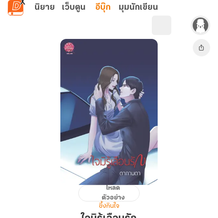
ข้ามไปยังเนื้อหาหลัก
นิยาย
เว็บตูน
อีบุ๊ก
มุมนักเขียน
โหลด
ใจ
ตัวอย่าง
มิ
ซึ้งกินใจ
รู้