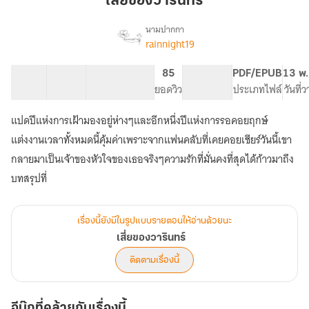
เสี่ยของวารินทร์
ริ
นทร์
นามปากกา
rainnight19
เรื่อง
เสี่ย
ของ
24 ตอน
39.76K
263
85
PG ทั่วไป
PDF/EPUB
13 พ.
วา
สารบัญ
จำนวนคำ
จำนวนหน้า (A5)
ยอดวิว
ระดับเนื้อหา
ประเภทไฟล์
วันที่
ริ
นทร์
แปดปีแห่งการเฝ้ามองอยู่ห่างๆและอีกหนึ่งปีแห่งการรอคอยฤกษ์
แต่งงานเวลาทั้งหมดนี้คุ้มค่าเพราะจากแฟนคลับที่เคยคอยเชียร์วันนี้เขา
กลายมาเป็นเจ้าของหัวใจของเธอจริงๆความรักที่มั่นคงที่สุดได้ก้าวมาถึง
บทสรุปที่
เรื่องนี้ยังมีในรูปแบบรายตอนให้อ่านด้วยนะ
เสี่ยของวารินทร์
ติดตามเรื่องนี้
อีบุ๊กที่คล้ายกับเรื่องนี้