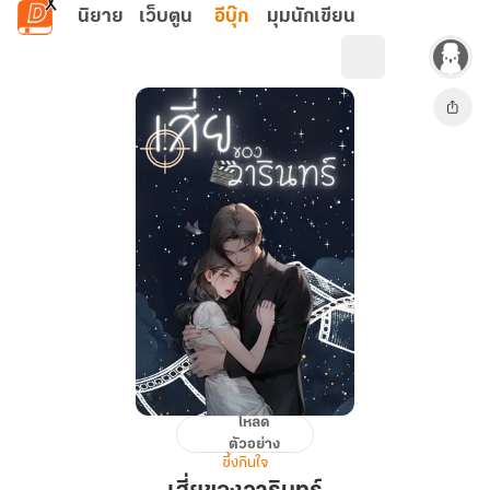
ข้ามไปยังเนื้อหาหลัก
นิยาย
เว็บตูน
อีบุ๊ก
มุมนักเขียน
โหลด
เสี่ย
ตัวอย่าง
ของ
ซึ้งกินใจ
วา