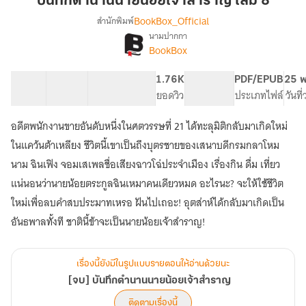
บันทึกตำนานนายน้อยเจ้าสำราญ เล่ม 8
น้อย
BookBox_Official
สำนักพิมพ์
เจ้า
นามปากกา
[จบ]
เรื่อง
สำราญ
BookBox
บันทึก
เล่ม
ตำนาน
8
61 ตอน
102.17K
767
1.76K
PG ทั่วไป
PDF/EPUB
25 พ
นาย
สารบัญ
จำนวนคำ
จำนวนหน้า (A5)
ยอดวิว
ระดับเนื้อหา
ประเภทไฟล์
วันที
น้อย
เจ้า
สำราญ
อดีตพนักงานขายอันดับหนึ่งในศตวรรษที่ 21 ได้ทะลุมิติกลับมาเกิดใหม่
ในแคว้นต้าเหลียง ชีวิตนี้เขาเป็นถึงบุตรชายของเสนาบดีกรมกลาโหม
นาม ฉินเฟิง จอมเสเพลชื่อเสียงฉาวโฉ่ประจำเมือง เรื่องกิน ดื่ม เที่ยว
แน่นอนว่านายน้อยตระกูลฉินเหมาคนเดียวหมด อะไรนะ? จะให้ใช้ชีวิต
ใหม่เพื่อลบคำสบประมาทเหรอ ฝันไปเถอะ! อุตส่าห์ได้กลับมาเกิดเป็น
อันธพาลทั้งที ชาตินี้ข้าจะเป็นนายน้อยเจ้าสำราญ!
เรื่องนี้ยังมีในรูปแบบรายตอนให้อ่านด้วยนะ
[จบ] บันทึกตำนานนายน้อยเจ้าสำราญ
ติดตามเรื่องนี้