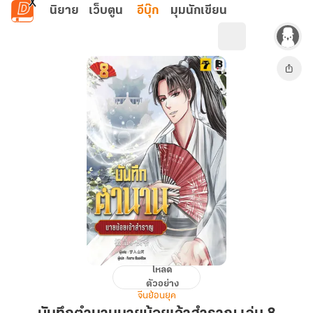
ข้ามไปยังเนื้อหาหลัก
นิยาย
เว็บตูน
อีบุ๊ก
มุมนักเขียน
โหลด
บันทึก
ตัวอย่าง
ตำนาน
จีนย้อนยุค
นาย