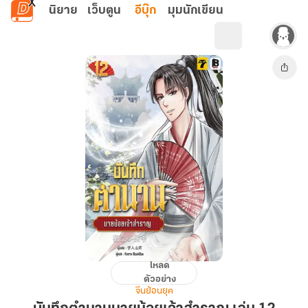
ข้ามไปยังเนื้อหาหลัก
นิยาย
เว็บตูน
อีบุ๊ก
มุมนักเขียน
โหลด
บันทึก
ตัวอย่าง
ตำนาน
จีนย้อนยุค
นาย