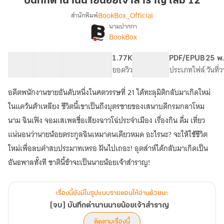
บันทึกตำนานนายน้อยเจ้าสำราญ เล่ม 12
น้อย
BookBox_Official
สำนักพิมพ์
เจ้า
นามปากกา
[จบ]
เรื่อง
สำราญ
BookBox
บันทึก
เล่ม
ตำนาน
12
61 ตอน
90.17K
924
1.77K
PG ทั่วไป
PDF/EPUB
25 พ.
นาย
สารบัญ
จำนวนคำ
จำนวนหน้า (A5)
ยอดวิว
ระดับเนื้อหา
ประเภทไฟล์
วันที่
น้อย
เจ้า
สำราญ
อดีตพนักงานขายอันดับหนึ่งในศตวรรษที่ 21 ได้ทะลุมิติกลับมาเกิดใหม่
ในแคว้นต้าเหลียง ชีวิตนี้เขาเป็นถึงบุตรชายของเสนาบดีกรมกลาโหม
นาม ฉินเฟิง จอมเสเพลชื่อเสียงฉาวโฉ่ประจำเมือง เรื่องกิน ดื่ม เที่ยว
แน่นอนว่านายน้อยตระกูลฉินเหมาคนเดียวหมด อะไรนะ? จะให้ใช้ชีวิต
ใหม่เพื่อลบคำสบประมาทเหรอ ฝันไปเถอะ! อุตส่าห์ได้กลับมาเกิดเป็น
อันธพาลทั้งที ชาตินี้ข้าจะเป็นนายน้อยเจ้าสำราญ!
เรื่องนี้ยังมีในรูปแบบรายตอนให้อ่านด้วยนะ
[จบ] บันทึกตำนานนายน้อยเจ้าสำราญ
ติดตามเรื่องนี้