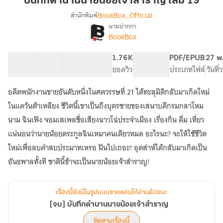
บันทึกตำนานนายน้อยเจ้าสำราญ เล่ม 19
น้อย
BookBox_Official
สำนักพิมพ์
เจ้า
นามปากกา
[จบ]
เรื่อง
สำราญ
BookBox
บันทึก
เล่ม
ตำนาน
19
60 ตอน
90.73K
670
1.76K
PG ทั่วไป
PDF/EPUB
27 พ
นาย
สารบัญ
จำนวนคำ
จำนวนหน้า (A5)
ยอดวิว
ระดับเนื้อหา
ประเภทไฟล์
วันที
น้อย
เจ้า
สำราญ
อดีตพนักงานขายอันดับหนึ่งในศตวรรษที่ 21 ได้ทะลุมิติกลับมาเกิดใหม่
ในแคว้นต้าเหลียง ชีวิตนี้เขาเป็นถึงบุตรชายของเสนาบดีกรมกลาโหม
นาม ฉินเฟิง จอมเสเพลชื่อเสียงฉาวโฉ่ประจำเมือง เรื่องกิน ดื่ม เที่ยว
แน่นอนว่านายน้อยตระกูลฉินเหมาคนเดียวหมด อะไรนะ? จะให้ใช้ชีวิต
ใหม่เพื่อลบคำสบประมาทเหรอ ฝันไปเถอะ! อุตส่าห์ได้กลับมาเกิดเป็น
อันธพาลทั้งที ชาตินี้ข้าจะเป็นนายน้อยเจ้าสำราญ!
เรื่องนี้ยังมีในรูปแบบรายตอนให้อ่านด้วยนะ
[จบ] บันทึกตำนานนายน้อยเจ้าสำราญ
ติดตามเรื่องนี้