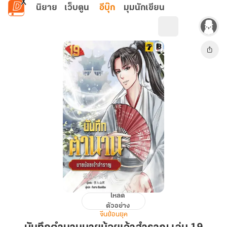
ข้ามไปยังเนื้อหาหลัก
นิยาย
เว็บตูน
อีบุ๊ก
มุมนักเขียน
โหลด
บันทึก
ตัวอย่าง
ตำนาน
จีนย้อนยุค
นาย