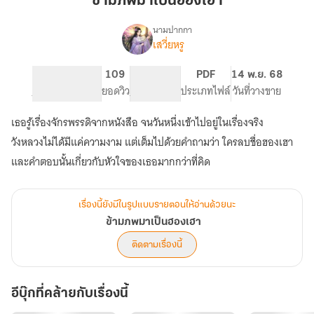
ข้ามภพมาเป็นฮองเฮา
เป็น
ฮองเฮา
นามปากกา
เสวี่ยหรู
เรื่อง
ข้าม
ภพ
137
109
PG ทั่วไป
PDF
14 พ.ย. 68
มา
จำนวนหน้า (A5)
ยอดวิว
ระดับเนื้อหา
ประเภทไฟล์
วันที่วางขาย
เป็น
ฮองเฮา
เธอรู้เรื่องจักรพรรดิจากหนังสือ จนวันหนึ่งเข้าไปอยู่ในเรื่องจริง
วังหลวงไม่ได้มีแค่ความงาม แต่เต็มไปด้วยคำถามว่า ใครลบชื่อฮองเฮา
เรื่องนี้ยังมีในรูปแบบรายตอนให้อ่านด้วยนะ
ข้ามภพมาเป็นฮองเฮา
ติดตามเรื่องนี้
อีบุ๊กที่คล้ายกับเรื่องนี้