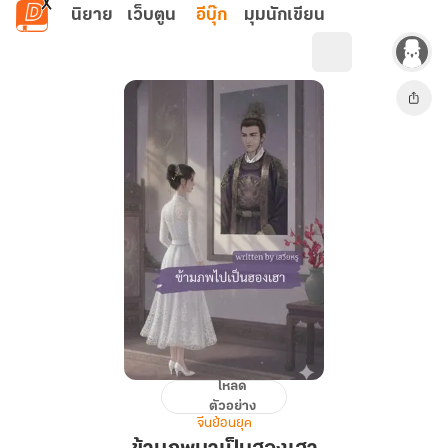
ข้ามไปยังเนื้อหาหลัก
นิยาย
เว็บตูน
อีบุ๊ก
มุมนักเขียน
โหลด
ข้าม
ตัวอย่าง
ภพ
จีนย้อนยุค
มา