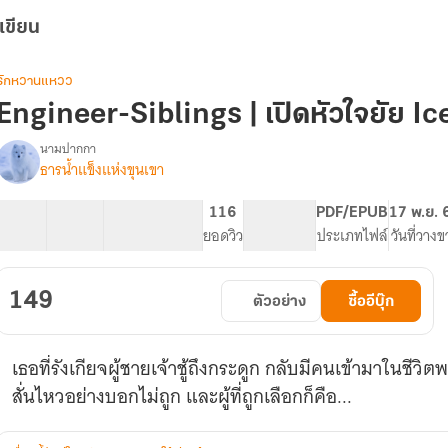
เขียน
รักหวานแหวว
Engineer-Siblings | เปิดหัวใจยัย I
นามปากกา
ธารน้ำแข็งแห่งขุนเขา
Engineer-
รื่อง
Siblings
|
27 ตอน
70.87K
465
116
PG ทั่วไป
PDF/EPUB
17 พ.ย. 
เปิด
สารบัญ
จำนวนคำ
จำนวนหน้า (A5)
ยอดวิว
ระดับเนื้อหา
ประเภทไฟล์
วันที่วางข
หัว
ใจ
ยัย
149
ตัวอย่าง
ซื้ออีบุ๊ก
Ice
Queen
(มี
เธอที่รังเกียจผู้ชายเจ้าชู้ถึงกระดูก กลับมีคนเข้ามาในชีวิ
Ebook)
สั่นไหวอย่างบอกไม่ถูก และผู้ที่ถูกเลือกก็คือ...