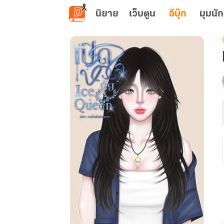
ข้ามไปยังเนื้อหาหลัก
นิยาย
เว็บตูน
อีบุ๊ก
มุมนัก
เ