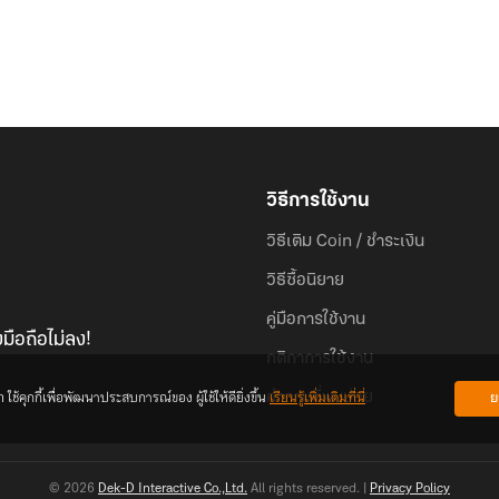
วิธีการใช้งาน
วิธีเติม Coin / ชำระเงิน
วิธีซื้อนิยาย
คู่มือการใช้งาน
มือถือไม่ลง!
กติกาการใช้งาน
้คุกกี้เพื่อพัฒนาประสบการณ์ของ ผู้ใช้ให้ดียิ่งขึ้น
เรียนรู้เพิ่มเติมที่นี่
ย
คำถามที่พบบ่อย
© 2026
Dek-D Interactive Co.,Ltd.
All rights reserved. |
Privacy Policy