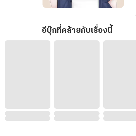
Engineer-
Siblings
|
อีบุ๊กที่คล้ายกับเรื่องนี้
เปิด
หัว
ใจ
ยัย
Ice
Queen