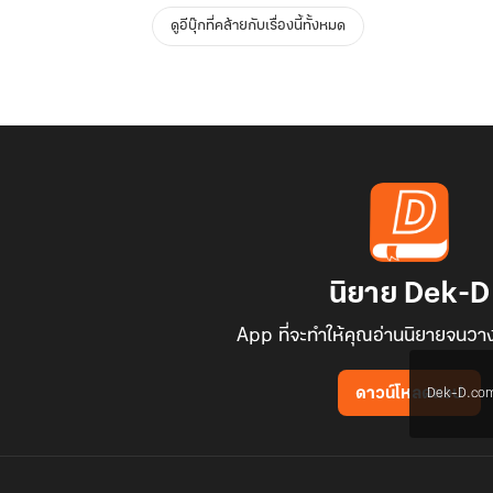
ดูอีบุ๊กที่คล้ายกับเรื่องนี้ทั้งหมด
นิยาย Dek-D
App ที่จะทำให้คุณอ่านนิยายจนวาง
Dek-D.com ใช
ดาวน์โหลดแอป