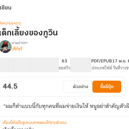
เขียน
รักหวานแหวว
เด็กเลี้ยงของภูวิน
นามปากกา
เพิร์ลริ
รื่อง
เด็ก
เลี้ยง
13 ตอน
19.57K
111
63
PG ทั่วไป
PDF/EPUB
17 พ.ย. 
ของ
สารบัญ
จำนวนคำ
จำนวนหน้า (A5)
ยอดวิว
ระดับเนื้อหา
ประเภทไฟล์
วันที่วาง
ภู
วิน
44.5
ตัวอย่าง
ซื้ออีบุ๊ก
"ผมก็ทำแบบนี้กับทุกคนที่ผมจ่ายเงินให้ หนูอย่าสำคัญตัว
เรื่องนี้ยังมีในรูปแบบรายตอนให้อ่านด้วยนะ