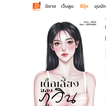
ข้ามไปยังเนื้อหาหลัก
นิยาย
เว็บตูน
อีบุ๊ก
มุมนัก
เ