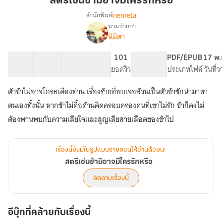
สตรีเช่นข้ามิอาจมีใครรักหรือ
มิ
nemeta
สำนักพิมพ์
อาจ
นามปากกา
เรื่อง
มี
นิมิตา
สตรี
ใคร
เช่น
รัก
ข้า
31 ตอน
48.94K
213
101
PG ทั่วไป
PDF/EPUB
17 พ.
หรือ
มิ
สารบัญ
จำนวนคำ
จำนวนหน้า (A5)
ยอดวิว
ระดับเนื้อหา
ประเภทไฟล์
วันที่
อาจ
มี
ตัวข้าไม่อาจโกรธเคืองท่าน เรื่องร้ายที่พบเจอล้วนเป็นตัวข้าชักนำมาหา
ใคร
ตนเองทั้งนั้น หากข้าไม่ดื้อด้านคิดครอบครองคนที่เขาไม่รัก ข้าก็คงไม่
รัก
หรือ
ต้องพานพบกับความเสียใจและสูญเสียสายเลือดของข้าไป
เรื่องนี้ยังมีในรูปแบบรายตอนให้อ่านด้วยนะ
สตรีเช่นข้ามิอาจมีใครรักหรือ
ติดตามเรื่องนี้
อีบุ๊กที่คล้ายกับเรื่องนี้