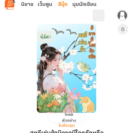
ข้ามไปยังเนื้อหาหลัก
นิยาย
เว็บตูน
อีบุ๊ก
มุมนักเขียน
โหลด
สตรี
ตัวอย่าง
เช่น
จีนย้อนยุค
ข้า