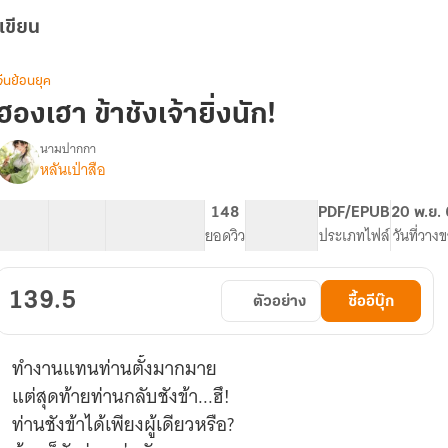
เขียน
จีนย้อนยุค
ฮองเฮา ข้าชังเจ้ายิ่งนัก!
นามปากกา
หลันเป่าสือ
รื่อง
ฮองเฮา
ข้า
35 ตอน
43.52K
268
148
PG ทั่วไป
PDF/EPUB
20 พ.ย.
ชัง
สารบัญ
จำนวนคำ
จำนวนหน้า (A5)
ยอดวิว
ระดับเนื้อหา
ประเภทไฟล์
วันที่วาง
เจ้า
ิ่ง
นัก
139.5
ตัวอย่าง
ซื้ออีบุ๊ก
ทำงานแทนท่านตั้งมากมาย
แต่สุดท้ายท่านกลับชังข้า...ฮึ!
ท่านชังข้าได้เพียงผู้เดียวหรือ?