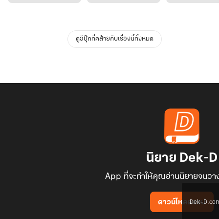
ดูอีบุ๊กที่คล้ายกับเรื่องนี้ทั้งหมด
นิยาย Dek-D
App ที่จะทำให้คุณอ่านนิยายจนวาง
Dek-D.com ใช
ดาวน์โหลดแอป