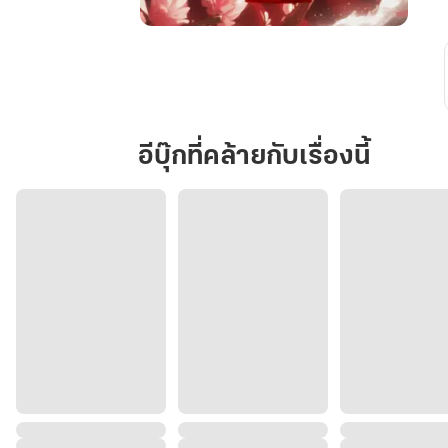
ฮองเฮา
ข้า
ชัง
เจ้า
ยิ่ง
อีบุ๊กที่คล้ายกับเรื่องนี้
นัก!