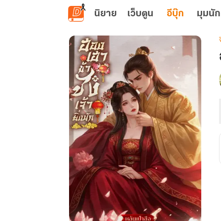
ข้ามไปยังเนื้อหาหลัก
นิยาย
เว็บตูน
อีบุ๊ก
มุมนัก
เ
ย