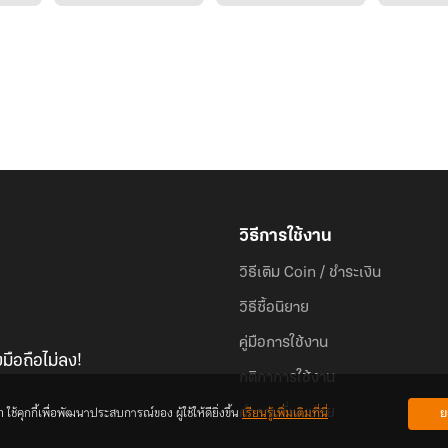
วิธีการใช้งาน
วิธีเติม Coin / ชำระเงิน
วิธีซื้อนิยาย
คู่มือการใช้งาน
มือถือไม่ลง!
กติกาการใช้งาน
้คุกกี้เพื่อพัฒนาประสบการณ์ของ ผู้ใช้ให้ดียิ่งขึ้น
เรียนรู้เพิ่มเติมที่นี่
ย
คำถามที่พบบ่อย