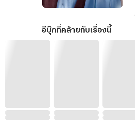
แม่ทัพ
ใหญ่
ท่าน
อีบุ๊กที่คล้ายกับเรื่องนี้
ร้าย
นัก