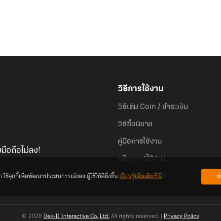
วิธีการใช้งาน
วิธีเติม Coin / ชำระเงิน
วิธีซื้อนิยาย
คู่มือการใช้งาน
มือถือไม่ลง!
กติกาการใช้งาน
้คุกกี้เพื่อพัฒนาประสบการณ์ของ ผู้ใช้ให้ดียิ่งขึ้น
เรียนรู้เพิ่มเติมที่นี่
ย
คำถามที่พบบ่อย
© 2026
Dek-D Interactive Co.,Ltd.
All rights reserved. |
Privacy Policy