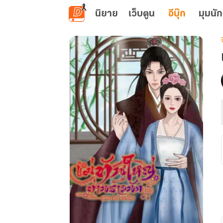
ข้ามไปยังเนื้อหาหลัก
นิยาย
เว็บตูน
อีบุ๊ก
มุมนัก
เ