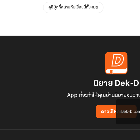
ดูอีบุ๊กที่คล้ายกับเรื่องนี้ทั้งหมด
นิยาย Dek-D
App ที่จะทำให้คุณอ่านนิยายจนวาง
Dek-D.com ใช
ดาวน์โหลดแอป