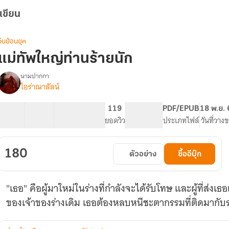
เขียน
จีนย้อนยุค
แม่ทัพใหญ่ท่านร้ายนัก
นามปากกา
ไอร่าณาลัลน์
รื่อง
แม่ทัพ
ใหญ่
45 ตอน
88.37K
419
119
PG ทั่วไป
PDF/EPUB
18 พ.ย.
ท่าน
สารบัญ
จำนวนคำ
จำนวนหน้า (A5)
ยอดวิว
ระดับเนื้อหา
ประเภทไฟล์
วันที่วาง
ร้าย
นัก(รี
ไรท์)
180
ตัวอย่าง
ซื้ออีบุ๊ก
"เธอ" คือผู้มาใหม่ในร่างที่กำลังจะได้รับโทษ และผู้ที่ส่งเธ
ของเจ้าของร่างเดิม เธอต้องหลบหนีชะตากรรมที่ติดมากับร่างนี